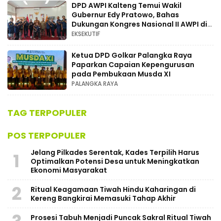
DPD AWPI Kalteng Temui Wakil
Gubernur Edy Pratowo, Bahas
Dukungan Kongres Nasional II AWPI di
Kalimantan Tengah
EKSEKUTIF
Ketua DPD Golkar Palangka Raya
Paparkan Capaian Kepengurusan
pada Pembukaan Musda XI
PALANGKA RAYA
TAG TERPOPULER
POS TERPOPULER
Jelang Pilkades Serentak, Kades Terpilih Harus
1
Optimalkan Potensi Desa untuk Meningkatkan
Ekonomi Masyarakat
2
Ritual Keagamaan Tiwah Hindu Kaharingan di
Kereng Bangkirai Memasuki Tahap Akhir
Prosesi Tabuh Menjadi Puncak Sakral Ritual Tiwah