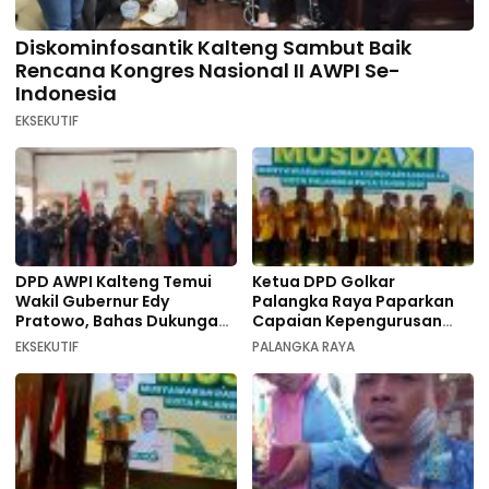
Diskominfosantik Kalteng Sambut Baik
Rencana Kongres Nasional II AWPI Se-
Indonesia
EKSEKUTIF
DPD AWPI Kalteng Temui
Ketua DPD Golkar
Wakil Gubernur Edy
Palangka Raya Paparkan
Pratowo, Bahas Dukungan
Capaian Kepengurusan
Kongres Nasional II AWPI di
pada Pembukaan Musda XI
EKSEKUTIF
PALANGKA RAYA
Kalimantan Tengah