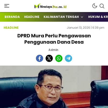
Terkini Mengabarkan
mentayapos.co.id
BERANDA
HEADLINE
KALIMANTAN TENGAH
HUKUM & KR
HEADLINE
Januari 13, 2026 | 6:39 pm
DPRD Mura Perlu Pengawasan
Penggunaan Dana Desa
Admin