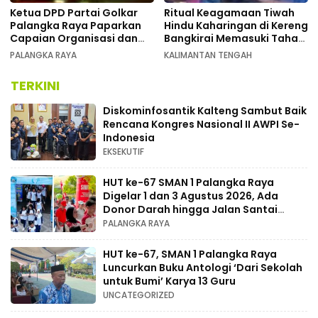
Ketua DPD Partai Golkar
Ritual Keagamaan Tiwah
Palangka Raya Paparkan
Hindu Kaharingan di Kereng
Capaian Organisasi dan
Bangkirai Memasuki Tahap
Kemenangan Pemilu pada
Akhir
PALANGKA RAYA
KALIMANTAN TENGAH
MUSDA XI
TERKINI
Diskominfosantik Kalteng Sambut Baik
Rencana Kongres Nasional II AWPI Se-
Indonesia
EKSEKUTIF
HUT ke-67 SMAN 1 Palangka Raya
Digelar 1 dan 3 Agustus 2026, Ada
Donor Darah hingga Jalan Santai
Berhadiah Doorprize
PALANGKA RAYA
HUT ke-67, SMAN 1 Palangka Raya
Luncurkan Buku Antologi ‘Dari Sekolah
untuk Bumi’ Karya 13 Guru
UNCATEGORIZED