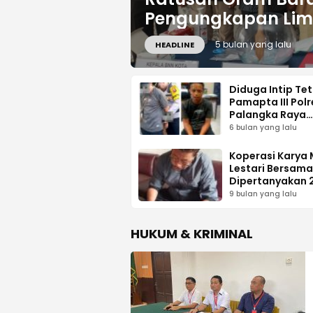
Pengungkapan Lim
5 bulan yang lalu
HEADLINE
Diduga Intip Te
Pamapta III Pol
Palangka Raya
Amankan Seoran
6 bulan yang lalu
Koperasi Karya
Lestari Bersama
Dipertanyakan 
Anggota, Ini Ka
9 bulan yang lalu
HUKUM & KRIMINAL