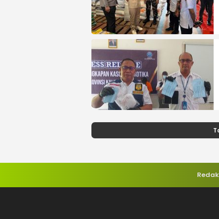
T
Redak