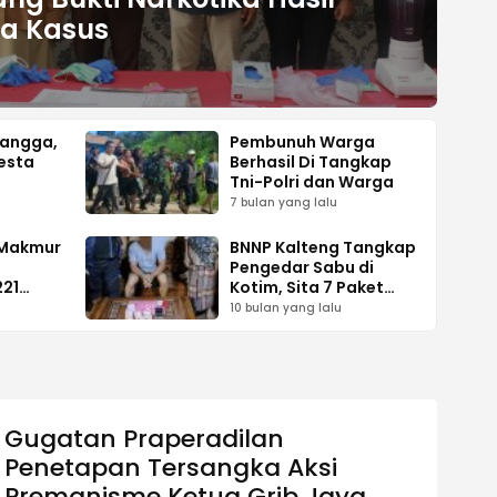
a Kasus
tangga,
Pembunuh Warga
resta
Berhasil Di Tangkap
Tni-Polri dan Warga
g Pria
7 bulan yang lalu
 Makmur
BNNP Kalteng Tangkap
Pengedar Sabu di
221
Kotim, Sita 7 Paket
barnya
Narkoba
10 bulan yang lalu
Gugatan Praperadilan
Penetapan Tersangka Aksi
Premanisme Ketua Grib Jaya