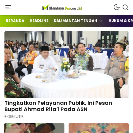
Terkini Mengabarkan
mentayapos.co.id
BERANDA
HEADLINE
KALIMANTAN TENGAH
HUKUM & KR
Tingkatkan Pelayanan Publik, Ini Pesan
Bupati Ahmad Rifa’i Pada ASN
EKSEKUTIF