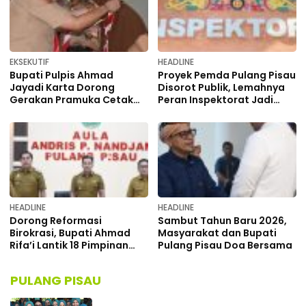
EKSEKUTIF
HEADLINE
Bupati Pulpis Ahmad
Proyek Pemda Pulang Pisau
Jayadi Karta Dorong
Disorot Publik, Lemahnya
Gerakan Pramuka Cetak
Peran Inspektorat Jadi
Generasi Muda Disiplin
Perhatian
HEADLINE
HEADLINE
Dorong Reformasi
Sambut Tahun Baru 2026,
Birokrasi, Bupati Ahmad
Masyarakat dan Bupati
Rifa’i Lantik 18 Pimpinan
Pulang Pisau Doa Bersama
OPD 2026
PULANG PISAU