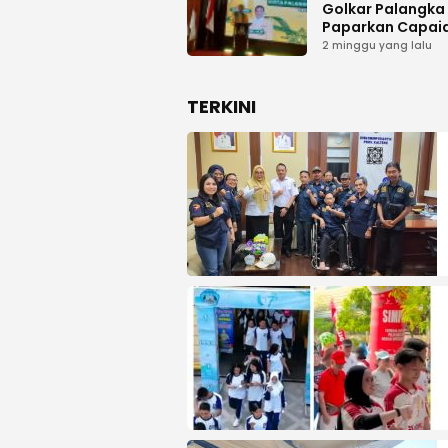
Golkar Palangka
Paparkan Capai
Organisasi dan
2 minggu yang lalu
Kemenangan Pem
pada MUSDA XI
TERKINI