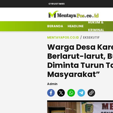
CYRUSTIMES
HUKUM &
mentayapos.co.id
Terkini Mengabarkan
BERANDA
HEADLINE
KRIMINAL
MENTAYAPOS.CO.ID
EKSEKUTIF
Warga Desa Kar
Berlarut-larut, 
Diminta Turun 
Masyarakat”
Admin