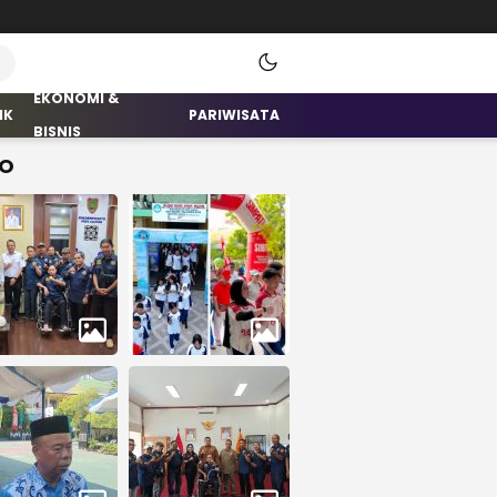
EKONOMI &
IK
PARIWISATA
BISNIS
O