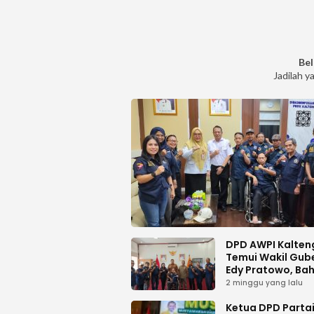
Bel
Jadilah y
DPD AWPI Kalten
Temui Wakil Gub
Edy Pratowo, Ba
Dukungan Kongr
2 minggu yang lalu
Nasional II AWPI d
Kalimantan Ten
Ketua DPD Parta