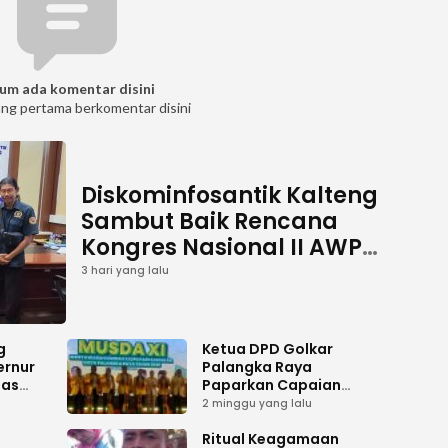
um ada komentar disini
ang pertama berkomentar disini
Diskominfosantik Kalteng
Sambut Baik Rencana
Kongres Nasional II AWPI
Se-Indonesia
3 hari yang lalu
g
Ketua DPD Golkar
ernur
Palangka Raya
has
Paparkan Capaian
es
Kepengurusan pada
2 minggu yang lalu
i
Pembukaan Musda XI
gah
i
Ritual Keagamaan