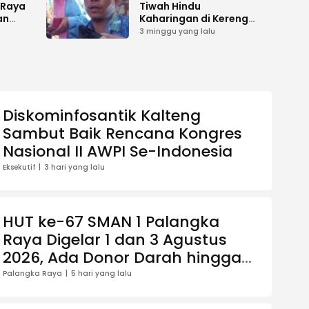
 Raya
Tiwah Hindu
an
Kaharingan di Kereng
Bangkirai Memasuki
3 minggu yang lalu
ilu
Tahap Akhir
Diskominfosantik Kalteng
Sambut Baik Rencana Kongres
Nasional II AWPI Se-Indonesia
Eksekutif
3 hari yang lalu
HUT ke-67 SMAN 1 Palangka
Raya Digelar 1 dan 3 Agustus
2026, Ada Donor Darah hingga
Jalan Santai Berhadiah Doorprize
Palangka Raya
5 hari yang lalu