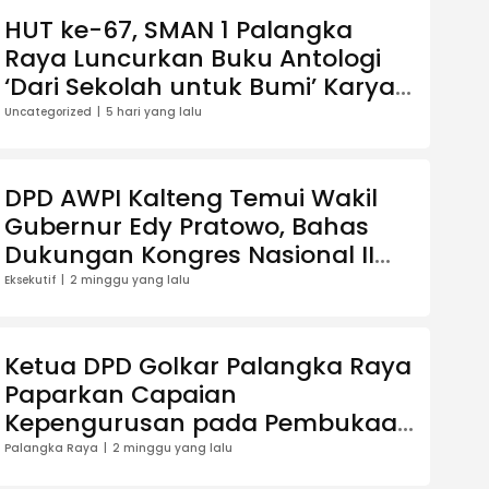
HUT ke-67, SMAN 1 Palangka
Raya Luncurkan Buku Antologi
‘Dari Sekolah untuk Bumi’ Karya
13 Guru
Uncategorized
5 hari yang lalu
DPD AWPI Kalteng Temui Wakil
Gubernur Edy Pratowo, Bahas
Dukungan Kongres Nasional II
AWPI di Kalimantan Tengah
Eksekutif
2 minggu yang lalu
Ketua DPD Golkar Palangka Raya
Paparkan Capaian
Kepengurusan pada Pembukaan
Musda XI
Palangka Raya
2 minggu yang lalu