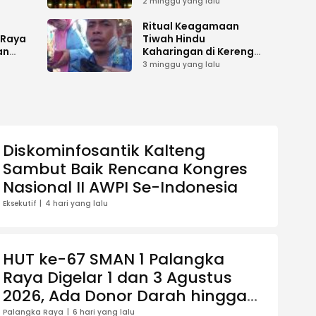
es
Kepengurusan pada
2 minggu yang lalu
i
Pembukaan Musda XI
gah
i
Ritual Keagamaan
 Raya
Tiwah Hindu
an
Kaharingan di Kereng
Bangkirai Memasuki
3 minggu yang lalu
ilu
Tahap Akhir
Diskominfosantik Kalteng
Sambut Baik Rencana Kongres
Nasional II AWPI Se-Indonesia
Eksekutif
4 hari yang lalu
HUT ke-67 SMAN 1 Palangka
Raya Digelar 1 dan 3 Agustus
2026, Ada Donor Darah hingga
Jalan Santai Berhadiah Doorprize
Palangka Raya
6 hari yang lalu