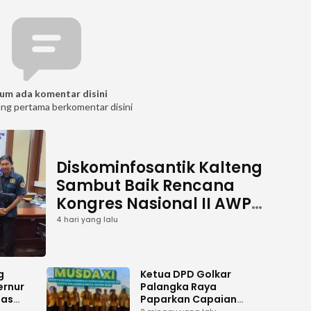
um ada komentar disini
ang pertama berkomentar disini
Diskominfosantik Kalteng
Sambut Baik Rencana
Kongres Nasional II AWPI
Se-Indonesia
4 hari yang lalu
g
Ketua DPD Golkar
ernur
Palangka Raya
has
Paparkan Capaian