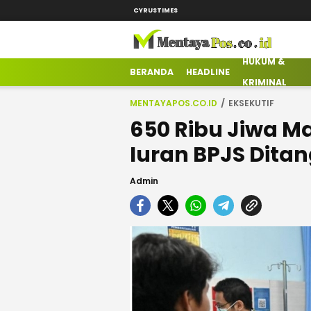
CYRUSTIMES
HUKUM &
mentayapos.co.id
Terkini Mengabarkan
BERANDA
HEADLINE
KRIMINAL
MENTAYAPOS.CO.ID
EKSEKUTIF
650 Ribu Jiwa 
Iuran BPJS Dit
Admin