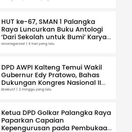
HUT ke-67, SMAN 1 Palangka
Raya Luncurkan Buku Antologi
‘Dari Sekolah untuk Bumi’ Karya
13 Guru
Uncategorized
6 hari yang lalu
DPD AWPI Kalteng Temui Wakil
Gubernur Edy Pratowo, Bahas
Dukungan Kongres Nasional II
AWPI di Kalimantan Tengah
Eksekutif
2 minggu yang lalu
Ketua DPD Golkar Palangka Raya
Paparkan Capaian
Kepengurusan pada Pembukaan