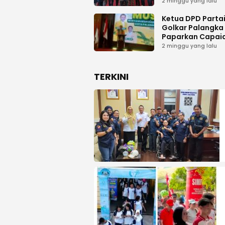
Dukungan Kongr
2 minggu yang lalu
Nasional II AWPI d
Kalimantan Ten
Ketua DPD Parta
Golkar Palangka
Paparkan Capai
Organisasi dan
2 minggu yang lalu
Kemenangan Pem
pada MUSDA XI
TERKINI