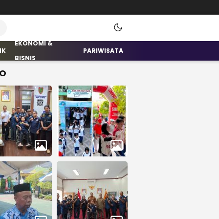
EKONOMI &
IK
PARIWISATA
BISNIS
O