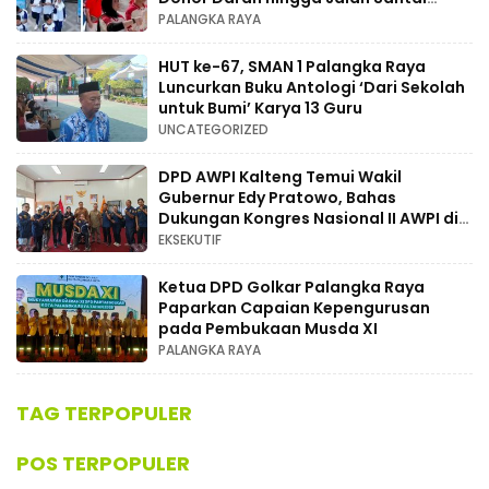
Berhadiah Doorprize
PALANGKA RAYA
HUT ke-67, SMAN 1 Palangka Raya
Luncurkan Buku Antologi ‘Dari Sekolah
untuk Bumi’ Karya 13 Guru
UNCATEGORIZED
DPD AWPI Kalteng Temui Wakil
Gubernur Edy Pratowo, Bahas
Dukungan Kongres Nasional II AWPI di
Kalimantan Tengah
EKSEKUTIF
Ketua DPD Golkar Palangka Raya
Paparkan Capaian Kepengurusan
pada Pembukaan Musda XI
PALANGKA RAYA
TAG TERPOPULER
POS TERPOPULER