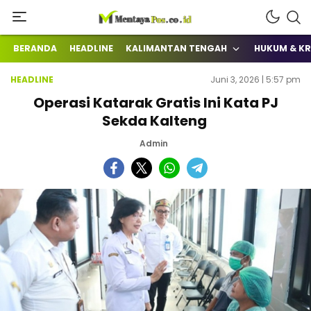
Terkini Mengabarkan
mentayapos.co.id
BERANDA
HEADLINE
KALIMANTAN TENGAH
HUKUM & KR
HEADLINE
Juni 3, 2026 | 5:57 pm
Operasi Katarak Gratis Ini Kata PJ
Sekda Kalteng
Admin