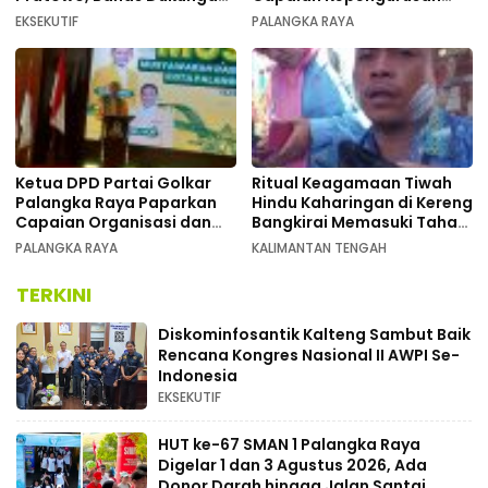
Kongres Nasional II AWPI di
pada Pembukaan Musda XI
EKSEKUTIF
PALANGKA RAYA
Kalimantan Tengah
Ketua DPD Partai Golkar
Ritual Keagamaan Tiwah
Palangka Raya Paparkan
Hindu Kaharingan di Kereng
Capaian Organisasi dan
Bangkirai Memasuki Tahap
Kemenangan Pemilu pada
Akhir
PALANGKA RAYA
KALIMANTAN TENGAH
MUSDA XI
TERKINI
Diskominfosantik Kalteng Sambut Baik
Rencana Kongres Nasional II AWPI Se-
Indonesia
EKSEKUTIF
HUT ke-67 SMAN 1 Palangka Raya
Digelar 1 dan 3 Agustus 2026, Ada
Donor Darah hingga Jalan Santai