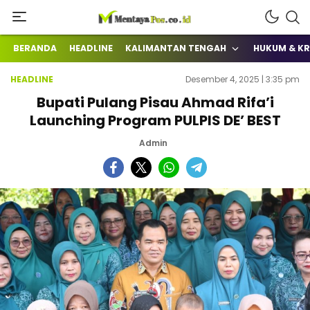
Terkini Mengabarkan
mentayapos.co.id
BERANDA
HEADLINE
KALIMANTAN TENGAH
HUKUM & KR
HEADLINE
Desember 4, 2025 | 3:35 pm
Bupati Pulang Pisau Ahmad Rifa’i
Launching Program PULPIS DE’ BEST
Admin