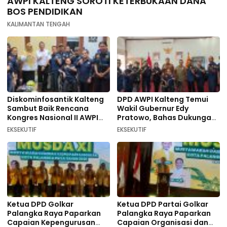
AWPI KALTENG SOROTI KETERBUKAAN DANA
BOS PENDIDIKAN
KALIMANTAN TENGAH
Diskominfosantik Kalteng
DPD AWPI Kalteng Temui
Sambut Baik Rencana
Wakil Gubernur Edy
Kongres Nasional II AWPI
Pratowo, Bahas Dukungan
Se-Indonesia
Kongres Nasional II AWPI di
EKSEKUTIF
EKSEKUTIF
Kalimantan Tengah
Ketua DPD Golkar
Ketua DPD Partai Golkar
Palangka Raya Paparkan
Palangka Raya Paparkan
Capaian Kepengurusan
Capaian Organisasi dan