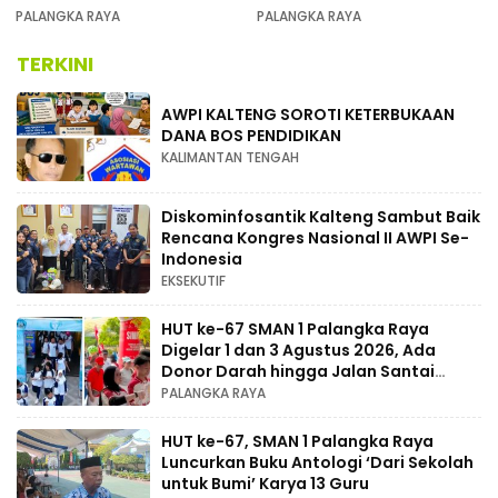
pada Pembukaan Musda XI
Kemenangan Pemilu pada
PALANGKA RAYA
PALANGKA RAYA
MUSDA XI
TERKINI
AWPI KALTENG SOROTI KETERBUKAAN
DANA BOS PENDIDIKAN
KALIMANTAN TENGAH
Diskominfosantik Kalteng Sambut Baik
Rencana Kongres Nasional II AWPI Se-
Indonesia
EKSEKUTIF
HUT ke-67 SMAN 1 Palangka Raya
Digelar 1 dan 3 Agustus 2026, Ada
Donor Darah hingga Jalan Santai
Berhadiah Doorprize
PALANGKA RAYA
HUT ke-67, SMAN 1 Palangka Raya
Luncurkan Buku Antologi ‘Dari Sekolah
untuk Bumi’ Karya 13 Guru