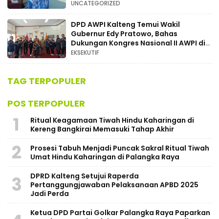
UNCATEGORIZED
DPD AWPI Kalteng Temui Wakil
Gubernur Edy Pratowo, Bahas
Dukungan Kongres Nasional II AWPI di
Kalimantan Tengah
EKSEKUTIF
TAG TERPOPULER
POS TERPOPULER
1
Ritual Keagamaan Tiwah Hindu Kaharingan di
Kereng Bangkirai Memasuki Tahap Akhir
2
Prosesi Tabuh Menjadi Puncak Sakral Ritual Tiwah
Umat Hindu Kaharingan di Palangka Raya
​DPRD Kalteng Setujui Raperda
3
Pertanggungjawaban Pelaksanaan APBD 2025
Jadi Perda
Ketua DPD Partai Golkar Palangka Raya Paparkan