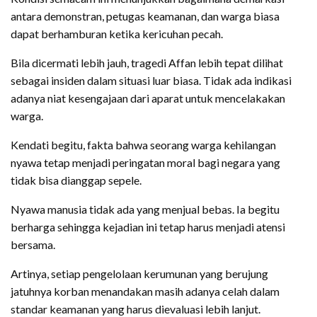
antara demonstran, petugas keamanan, dan warga biasa
dapat berhamburan ketika kericuhan pecah.
Bila dicermati lebih jauh, tragedi Affan lebih tepat dilihat
sebagai insiden dalam situasi luar biasa. Tidak ada indikasi
adanya niat kesengajaan dari aparat untuk mencelakakan
warga.
Kendati begitu, fakta bahwa seorang warga kehilangan
nyawa tetap menjadi peringatan moral bagi negara yang
tidak bisa dianggap sepele.
Nyawa manusia tidak ada yang menjual bebas. Ia begitu
berharga sehingga kejadian ini tetap harus menjadi atensi
bersama.
Artinya, setiap pengelolaan kerumunan yang berujung
jatuhnya korban menandakan masih adanya celah dalam
standar keamanan yang harus dievaluasi lebih lanjut.