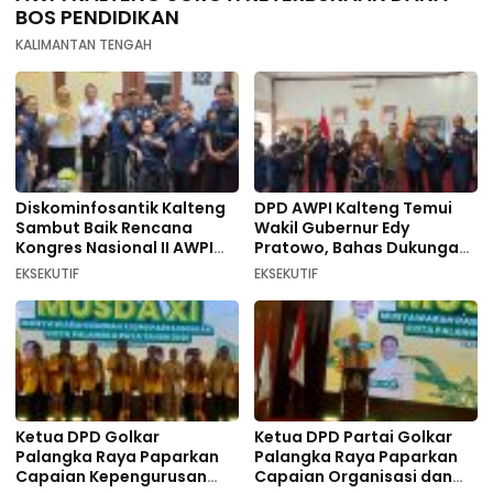
BOS PENDIDIKAN
KALIMANTAN TENGAH
Diskominfosantik Kalteng
DPD AWPI Kalteng Temui
Sambut Baik Rencana
Wakil Gubernur Edy
Kongres Nasional II AWPI
Pratowo, Bahas Dukungan
Se-Indonesia
Kongres Nasional II AWPI di
EKSEKUTIF
EKSEKUTIF
Kalimantan Tengah
Ketua DPD Golkar
Ketua DPD Partai Golkar
Palangka Raya Paparkan
Palangka Raya Paparkan
Capaian Kepengurusan
Capaian Organisasi dan