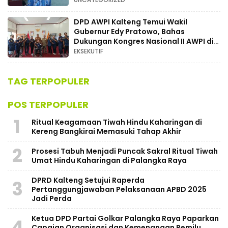
DPD AWPI Kalteng Temui Wakil
Gubernur Edy Pratowo, Bahas
Dukungan Kongres Nasional II AWPI di
Kalimantan Tengah
EKSEKUTIF
TAG TERPOPULER
POS TERPOPULER
1
Ritual Keagamaan Tiwah Hindu Kaharingan di
Kereng Bangkirai Memasuki Tahap Akhir
2
Prosesi Tabuh Menjadi Puncak Sakral Ritual Tiwah
Umat Hindu Kaharingan di Palangka Raya
​DPRD Kalteng Setujui Raperda
3
Pertanggungjawaban Pelaksanaan APBD 2025
Jadi Perda
Ketua DPD Partai Golkar Palangka Raya Paparkan
4
Capaian Organisasi dan Kemenangan Pemilu