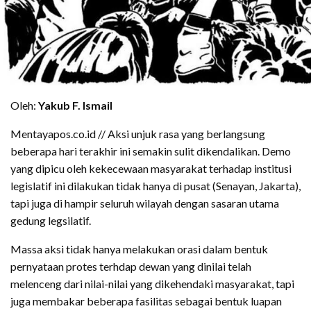
Oleh:
Yakub F. Ismail
Mentayapos.co.id // Aksi unjuk rasa yang berlangsung
beberapa hari terakhir ini semakin sulit dikendalikan. Demo
yang dipicu oleh kekecewaan masyarakat terhadap institusi
legislatif ini dilakukan tidak hanya di pusat (Senayan, Jakarta),
tapi juga di hampir seluruh wilayah dengan sasaran utama
gedung legsilatif.
Massa aksi tidak hanya melakukan orasi dalam bentuk
pernyataan protes terhdap dewan yang dinilai telah
melenceng dari nilai-nilai yang dikehendaki masyarakat, tapi
juga membakar beberapa fasilitas sebagai bentuk luapan