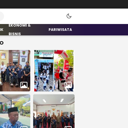
EKONOMI &
IK
PARIWISATA
BISNIS
O