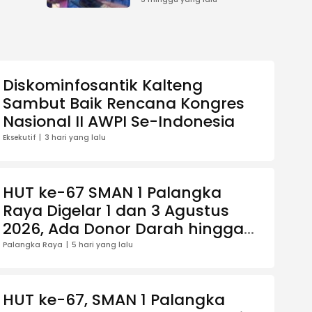
ilu
Tahap Akhir
Diskominfosantik Kalteng
Sambut Baik Rencana Kongres
Nasional II AWPI Se-Indonesia
Eksekutif
3 hari yang lalu
HUT ke-67 SMAN 1 Palangka
Raya Digelar 1 dan 3 Agustus
2026, Ada Donor Darah hingga
Jalan Santai Berhadiah Doorprize
Palangka Raya
5 hari yang lalu
HUT ke-67, SMAN 1 Palangka