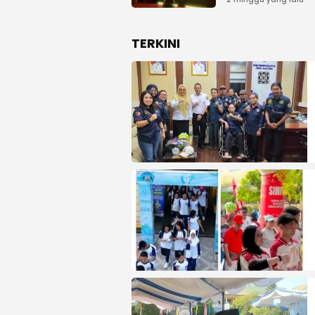
Kemenangan Pem
pada MUSDA XI
TERKINI