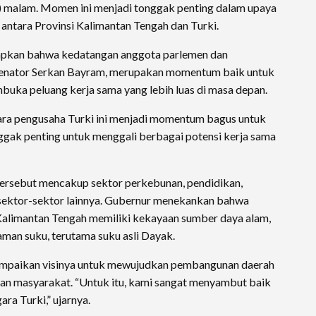
5) malam. Momen ini menjadi tonggak penting dalam upaya
antara Provinsi Kalimantan Tengah dan Turki.
apkan bahwa kedatangan anggota parlemen dan
 Senator Serkan Bayram, merupakan momentum baik untuk
embuka peluang kerja sama yang lebih luas di masa depan.
ra pengusaha Turki ini menjadi momentum bagus untuk
onggak penting untuk menggali berbagai potensi kerja sama
tersebut mencakup sektor perkebunan, pendidikan,
a sektor-sektor lainnya. Gubernur menekankan bahwa
, Kalimantan Tengah memiliki kekayaan sumber daya alam,
aman suku, terutama suku asli Dayak.
ampaikan visinya untuk mewujudkan pembangunan daerah
aan masyarakat. “Untuk itu, kami sangat menyambut baik
ra Turki,” ujarnya.