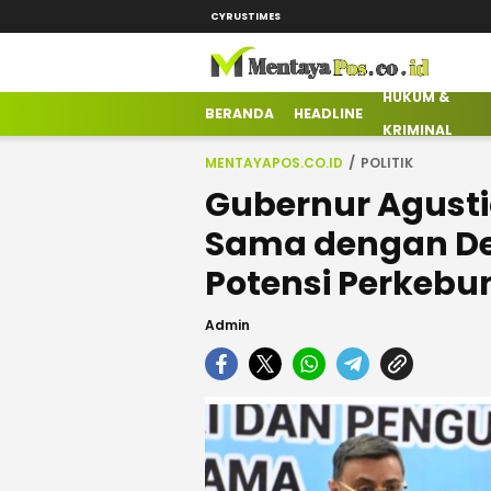
CYRUSTIMES
HUKUM &
mentayapos.co.id
Terkini Mengabarkan
BERANDA
HEADLINE
KRIMINAL
MENTAYAPOS.CO.ID
POLITIK
Gubernur Agusti
Sama dengan Dele
Potensi Perkebu
Admin