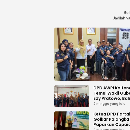
Bel
Jadilah y
DPD AWPI Kalten
Temui Wakil Gub
Edy Pratowo, Ba
Dukungan Kongr
2 minggu yang lalu
Nasional II AWPI d
Kalimantan Ten
Ketua DPD Parta
Golkar Palangka
Paparkan Capai
Organisasi dan
2 minggu yang lalu