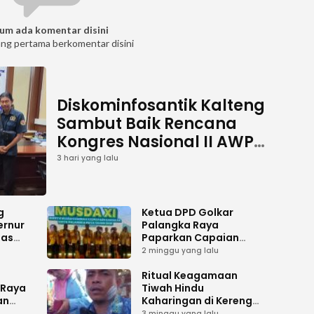
um ada komentar disini
ang pertama berkomentar disini
Diskominfosantik Kalteng
Sambut Baik Rencana
Kongres Nasional II AWPI
Se-Indonesia
3 hari yang lalu
g
Ketua DPD Golkar
ernur
Palangka Raya
has
Paparkan Capaian
es
Kepengurusan pada
2 minggu yang lalu
i
Pembukaan Musda XI
gah
i
Ritual Keagamaan
 Raya
Tiwah Hindu
an
Kaharingan di Kereng
Bangkirai Memasuki
3 minggu yang lalu