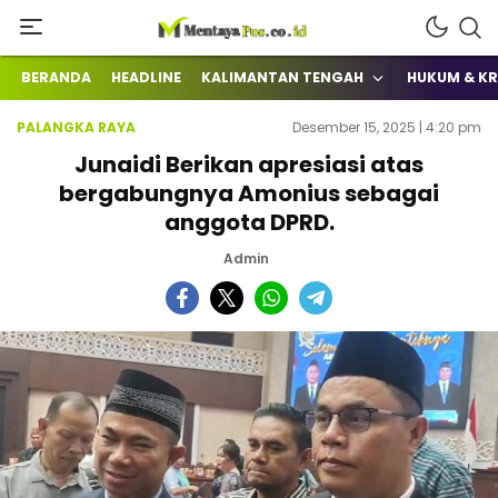
Terkini Mengabarkan
mentayapos.co.id
BERANDA
HEADLINE
KALIMANTAN TENGAH
HUKUM & KR
PALANGKA RAYA
Desember 15, 2025 | 4:20 pm
Junaidi Berikan apresiasi atas
bergabungnya Amonius sebagai
anggota DPRD.
Admin