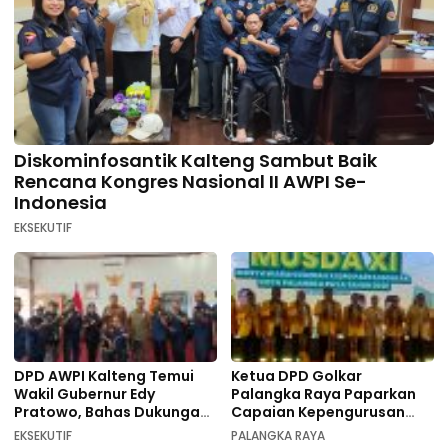
Diskominfosantik Kalteng Sambut Baik
Rencana Kongres Nasional II AWPI Se-
Indonesia
EKSEKUTIF
DPD AWPI Kalteng Temui
Ketua DPD Golkar
Wakil Gubernur Edy
Palangka Raya Paparkan
Pratowo, Bahas Dukungan
Capaian Kepengurusan
Kongres Nasional II AWPI di
pada Pembukaan Musda XI
EKSEKUTIF
PALANGKA RAYA
Kalimantan Tengah