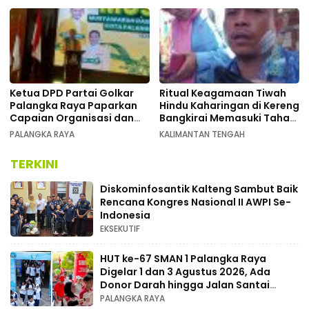
Ketua DPD Partai Golkar
Ritual Keagamaan Tiwah
Palangka Raya Paparkan
Hindu Kaharingan di Kereng
Capaian Organisasi dan
Bangkirai Memasuki Tahap
Kemenangan Pemilu pada
Akhir
PALANGKA RAYA
KALIMANTAN TENGAH
MUSDA XI
TERKINI
Diskominfosantik Kalteng Sambut Baik
Rencana Kongres Nasional II AWPI Se-
Indonesia
EKSEKUTIF
HUT ke-67 SMAN 1 Palangka Raya
Digelar 1 dan 3 Agustus 2026, Ada
Donor Darah hingga Jalan Santai
Berhadiah Doorprize
PALANGKA RAYA