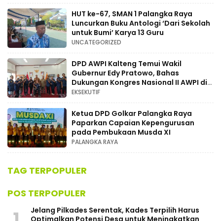
HUT ke-67, SMAN 1 Palangka Raya
Luncurkan Buku Antologi ‘Dari Sekolah
untuk Bumi’ Karya 13 Guru
UNCATEGORIZED
DPD AWPI Kalteng Temui Wakil
Gubernur Edy Pratowo, Bahas
Dukungan Kongres Nasional II AWPI di
Kalimantan Tengah
EKSEKUTIF
Ketua DPD Golkar Palangka Raya
Paparkan Capaian Kepengurusan
pada Pembukaan Musda XI
PALANGKA RAYA
TAG TERPOPULER
POS TERPOPULER
Jelang Pilkades Serentak, Kades Terpilih Harus
1
Optimalkan Potensi Desa untuk Meningkatkan