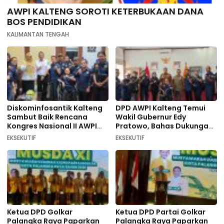
AWPI KALTENG SOROTI KETERBUKAAN DANA
BOS PENDIDIKAN
KALIMANTAN TENGAH
Diskominfosantik Kalteng
DPD AWPI Kalteng Temui
Sambut Baik Rencana
Wakil Gubernur Edy
Kongres Nasional II AWPI
Pratowo, Bahas Dukungan
Se-Indonesia
Kongres Nasional II AWPI di
EKSEKUTIF
EKSEKUTIF
Kalimantan Tengah
Ketua DPD Golkar
Ketua DPD Partai Golkar
Palangka Raya Paparkan
Palangka Raya Paparkan