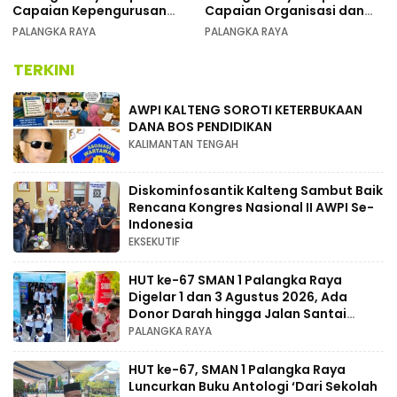
Capaian Kepengurusan
Capaian Organisasi dan
pada Pembukaan Musda XI
Kemenangan Pemilu pada
PALANGKA RAYA
PALANGKA RAYA
MUSDA XI
TERKINI
AWPI KALTENG SOROTI KETERBUKAAN
DANA BOS PENDIDIKAN
KALIMANTAN TENGAH
Diskominfosantik Kalteng Sambut Baik
Rencana Kongres Nasional II AWPI Se-
Indonesia
EKSEKUTIF
HUT ke-67 SMAN 1 Palangka Raya
Digelar 1 dan 3 Agustus 2026, Ada
Donor Darah hingga Jalan Santai
Berhadiah Doorprize
PALANGKA RAYA
HUT ke-67, SMAN 1 Palangka Raya
Luncurkan Buku Antologi ‘Dari Sekolah