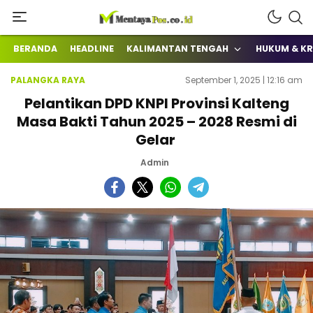
Terkini Mengabarkan
mentayapos.co.id
BERANDA
HEADLINE
KALIMANTAN TENGAH
HUKUM & KR
PALANGKA RAYA
September 1, 2025 | 12:16 am
Pelantikan DPD KNPI Provinsi Kalteng
Masa Bakti Tahun 2025 – 2028 Resmi di
Gelar
Admin