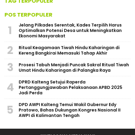
TAG TERPOPULER
POS TERPOPULER
Jelang Pilkades Serentak, Kades Terpilih Harus
1
Optimalkan Potensi Desa untuk Meningkatkan
Ekonomi Masyarakat
2
Ritual Keagamaan Tiwah Hindu Kaharingan di
Kereng Bangkirai Memasuki Tahap Akhir
3
Prosesi Tabuh Menjadi Puncak Sakral Ritual Tiwah
Umat Hindu Kaharingan di Palangka Raya
​DPRD Kalteng Setujui Raperda
4
Pertanggungjawaban Pelaksanaan APBD 2025
Jadi Perda
DPD AWPI Kalteng Temui Wakil Gubernur Edy
5
Pratowo, Bahas Dukungan Kongres Nasional II
AWPI di Kalimantan Tengah