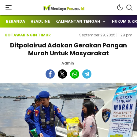
Terkini Mengabarkan
mentayapos.co.id
BERANDA
HEADLINE
KALIMANTAN TENGAH
HUKUM & KR
KOTAWARINGIN TIMUR
September 29, 2025 | 1:29 pm
‎‎Ditpolairud Adakan Gerakan Pangan
Murah Untuk Masyarakat
Admin