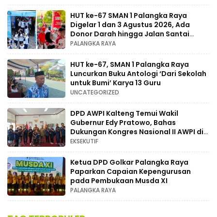
HUT ke-67 SMAN 1 Palangka Raya
Digelar 1 dan 3 Agustus 2026, Ada
Donor Darah hingga Jalan Santai
Berhadiah Doorprize
PALANGKA RAYA
HUT ke-67, SMAN 1 Palangka Raya
Luncurkan Buku Antologi ‘Dari Sekolah
untuk Bumi’ Karya 13 Guru
UNCATEGORIZED
DPD AWPI Kalteng Temui Wakil
Gubernur Edy Pratowo, Bahas
Dukungan Kongres Nasional II AWPI di
Kalimantan Tengah
EKSEKUTIF
Ketua DPD Golkar Palangka Raya
Paparkan Capaian Kepengurusan
pada Pembukaan Musda XI
PALANGKA RAYA