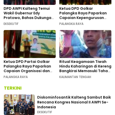
DPD AWPI Kalteng Temui
Ketua DPD Golkar
Wakil Gubernur Edy
Palangka Raya Paparkan
Pratowo, Bahas Dukungan
Capaian Kepengurusan
Kongres Nasional II AWPI di
pada Pembukaan Musda XI
EKSEKUTIF
PALANGKA RAYA
Kalimantan Tengah
Ketua DPD Partai Golkar
Ritual Keagamaan Tiwah
Palangka Raya Paparkan
Hindu Kaharingan di Kereng
Capaian Organisasi dan
Bangkirai Memasuki Tahap
Kemenangan Pemilu pada
Akhir
PALANGKA RAYA
KALIMANTAN TENGAH
MUSDA XI
TERKINI
Diskominfosantik Kalteng Sambut Baik
Rencana Kongres Nasional II AWPI Se-
Indonesia
EKSEKUTIF