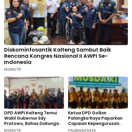
Diskominfosantik Kalteng Sambut Baik
Rencana Kongres Nasional II AWPI Se-
Indonesia
EKSEKUTIF
DPD AWPI Kalteng Temui
Ketua DPD Golkar
Wakil Gubernur Edy
Palangka Raya Paparkan
Pratowo, Bahas Dukungan
Capaian Kepengurusan
Kongres Nasional II AWPI di
pada Pembukaan Musda XI
EKSEKUTIF
PALANGKA RAYA