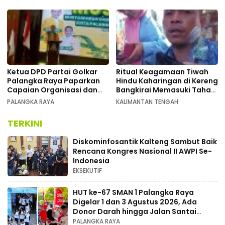
Kalimantan Tengah
Ketua DPD Partai Golkar
Ritual Keagamaan Tiwah
Palangka Raya Paparkan
Hindu Kaharingan di Kereng
Capaian Organisasi dan
Bangkirai Memasuki Tahap
Kemenangan Pemilu pada
Akhir
PALANGKA RAYA
KALIMANTAN TENGAH
MUSDA XI
TERKINI
Diskominfosantik Kalteng Sambut Baik
Rencana Kongres Nasional II AWPI Se-
Indonesia
EKSEKUTIF
HUT ke-67 SMAN 1 Palangka Raya
Digelar 1 dan 3 Agustus 2026, Ada
Donor Darah hingga Jalan Santai
Berhadiah Doorprize
PALANGKA RAYA