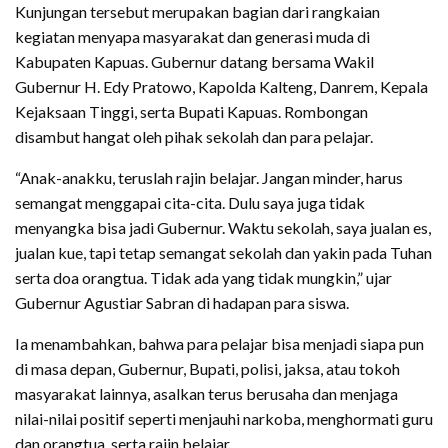
Kunjungan tersebut merupakan bagian dari rangkaian
kegiatan menyapa masyarakat dan generasi muda di
Kabupaten Kapuas. Gubernur datang bersama Wakil
Gubernur H. Edy Pratowo, Kapolda Kalteng, Danrem, Kepala
Kejaksaan Tinggi, serta Bupati Kapuas. Rombongan
disambut hangat oleh pihak sekolah dan para pelajar.
‎“Anak-anakku, teruslah rajin belajar. Jangan minder, harus
semangat menggapai cita-cita. Dulu saya juga tidak
menyangka bisa jadi Gubernur. Waktu sekolah, saya jualan es,
jualan kue, tapi tetap semangat sekolah dan yakin pada Tuhan
serta doa orangtua. Tidak ada yang tidak mungkin,” ujar
Gubernur Agustiar Sabran di hadapan para siswa.
‎Ia menambahkan, bahwa para pelajar bisa menjadi siapa pun
di masa depan, Gubernur, Bupati, polisi, jaksa, atau tokoh
masyarakat lainnya, asalkan terus berusaha dan menjaga
nilai-nilai positif seperti menjauhi narkoba, menghormati guru
dan orangtua, serta rajin belajar.