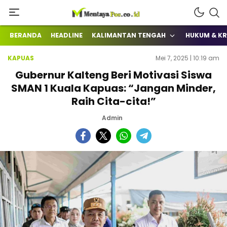
Terkini Mengabarkan
mentayapos.co.id
BERANDA
HEADLINE
KALIMANTAN TENGAH
HUKUM & KR
KAPUAS
Mei 7, 2025 | 10:19 am
Gubernur Kalteng Beri Motivasi Siswa
SMAN 1 Kuala Kapuas: “Jangan Minder,
Raih Cita-cita!”
Admin