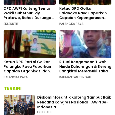
DPD AWPI Kalteng Temui
Ketua DPD Golkar
Wakil Gubernur Edy
Palangka Raya Paparkan
Pratowo, Bahas Dukungan
Capaian Kepengurusan
Kongres Nasional II AWPI di
pada Pembukaan Musda XI
EKSEKUTIF
PALANGKA RAYA
Kalimantan Tengah
Ketua DPD Partai Golkar
Ritual Keagamaan Tiwah
Palangka Raya Paparkan
Hindu Kaharingan di Kereng
Capaian Organisasi dan
Bangkirai Memasuki Tahap
Kemenangan Pemilu pada
Akhir
PALANGKA RAYA
KALIMANTAN TENGAH
MUSDA XI
TERKINI
Diskominfosantik Kalteng Sambut Baik
Rencana Kongres Nasional II AWPI Se-
Indonesia
EKSEKUTIF