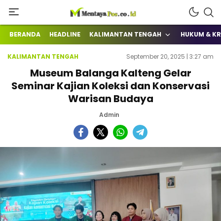
Terkini Mengabarkan
mentayapos.co.id
BERANDA
HEADLINE
KALIMANTAN TENGAH
HUKUM & KR
KALIMANTAN TENGAH
September 20, 2025 | 3:27 am
Museum Balanga Kalteng Gelar
Seminar Kajian Koleksi dan Konservasi
Warisan Budaya
Admin