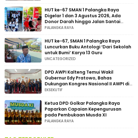
HUT ke-67 SMAN 1 Palangka Raya
Digelar 1 dan 3 Agustus 2026, Ada
Donor Darah hingga Jalan Santai
Berhadiah Doorprize
PALANGKA RAYA
HUT ke-67, SMAN 1 Palangka Raya
Luncurkan Buku Antologi ‘Dari Sekolah
untuk Bumi’ Karya 13 Guru
UNCATEGORIZED
DPD AWPI Kalteng Temui Wakil
Gubernur Edy Pratowo, Bahas
Dukungan Kongres Nasional II AWPI di
Kalimantan Tengah
EKSEKUTIF
Ketua DPD Golkar Palangka Raya
Paparkan Capaian Kepengurusan
pada Pembukaan Musda XI
PALANGKA RAYA