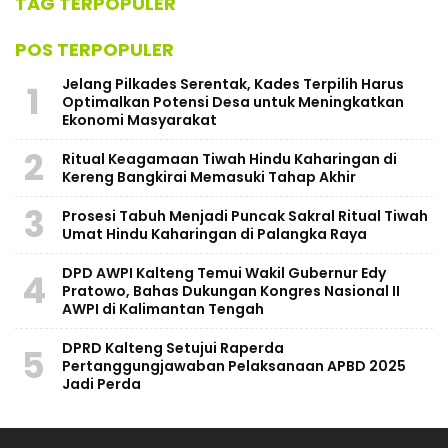
TAG TERPOPULER
POS TERPOPULER
Jelang Pilkades Serentak, Kades Terpilih Harus
1
Optimalkan Potensi Desa untuk Meningkatkan
Ekonomi Masyarakat
2
Ritual Keagamaan Tiwah Hindu Kaharingan di
Kereng Bangkirai Memasuki Tahap Akhir
3
Prosesi Tabuh Menjadi Puncak Sakral Ritual Tiwah
Umat Hindu Kaharingan di Palangka Raya
DPD AWPI Kalteng Temui Wakil Gubernur Edy
4
Pratowo, Bahas Dukungan Kongres Nasional II
AWPI di Kalimantan Tengah
​DPRD Kalteng Setujui Raperda
5
Pertanggungjawaban Pelaksanaan APBD 2025
Jadi Perda