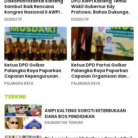
Diskominfosantik Kalteng
DPD AWPI Kalteng Temui
Sambut Baik Rencana
Wakil Gubernur Edy
Kongres Nasional II AWPI
Pratowo, Bahas Dukungan
Se-Indonesia
Kongres Nasional II AWPI di
EKSEKUTIF
EKSEKUTIF
Kalimantan Tengah
Ketua DPD Golkar
Ketua DPD Partai Golkar
Palangka Raya Paparkan
Palangka Raya Paparkan
Capaian Kepengurusan
Capaian Organisasi dan
pada Pembukaan Musda XI
Kemenangan Pemilu pada
PALANGKA RAYA
PALANGKA RAYA
MUSDA XI
TERKINI
AWPI KALTENG SOROTI KETERBUKAAN
DANA BOS PENDIDIKAN
KALIMANTAN TENGAH