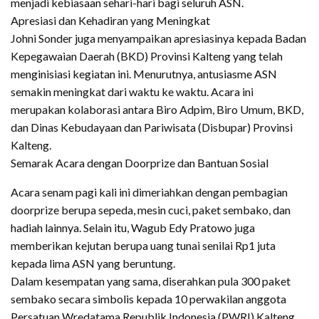
menjadi kebiasaan sehari-hari bagi seluruh ASN.
​Apresiasi dan Kehadiran yang Meningkat
​Johni Sonder juga menyampaikan apresiasinya kepada Badan
Kepegawaian Daerah (BKD) Provinsi Kalteng yang telah
menginisiasi kegiatan ini. Menurutnya, antusiasme ASN
semakin meningkat dari waktu ke waktu. Acara ini
merupakan kolaborasi antara Biro Adpim, Biro Umum, BKD,
dan Dinas Kebudayaan dan Pariwisata (Disbupar) Provinsi
Kalteng.
​Semarak Acara dengan Doorprize dan Bantuan Sosial
​Acara senam pagi kali ini dimeriahkan dengan pembagian
doorprize berupa sepeda, mesin cuci, paket sembako, dan
hadiah lainnya. Selain itu, Wagub Edy Pratowo juga
memberikan kejutan berupa uang tunai senilai Rp1 juta
kepada lima ASN yang beruntung.
​Dalam kesempatan yang sama, diserahkan pula 300 paket
sembako secara simbolis kepada 10 perwakilan anggota
Persatuan Wredatama Republik Indonesia (PWRI) Kalteng.