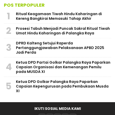
POS TERPOPULER
1
Ritual Keagamaan Tiwah Hindu Kaharingan di
Kereng Bangkirai Memasuki Tahap Akhir
2
Prosesi Tabuh Menjadi Puncak Sakral Ritual Tiwah
Umat Hindu Kaharingan di Palangka Raya
​DPRD Kalteng Setujui Raperda
3
Pertanggungjawaban Pelaksanaan APBD 2025
Jadi Perda
Ketua DPD Partai Golkar Palangka Raya Paparkan
4
Capaian Organisasi dan Kemenangan Pemilu
pada MUSDA XI
Ketua DPD Golkar Palangka Raya Paparkan
5
Capaian Kepengurusan pada Pembukaan Musda
XI
IKUTI SOSIAL MEDIA KAMI