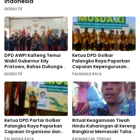
Indonesia
EKSEKUTIF
DPD AWPI Kalteng Temui
Ketua DPD Golkar
Wakil Gubernur Edy
Palangka Raya Paparkan
Pratowo, Bahas Dukungan
Capaian Kepengurusan
Kongres Nasional II AWPI di
pada Pembukaan Musda XI
EKSEKUTIF
PALANGKA RAYA
Kalimantan Tengah
Ketua DPD Partai Golkar
Ritual Keagamaan Tiwah
Palangka Raya Paparkan
Hindu Kaharingan di Kereng
Capaian Organisasi dan
Bangkirai Memasuki Tahap
Kemenangan Pemilu pada
Akhir
PALANGKA RAYA
KALIMANTAN TENGAH