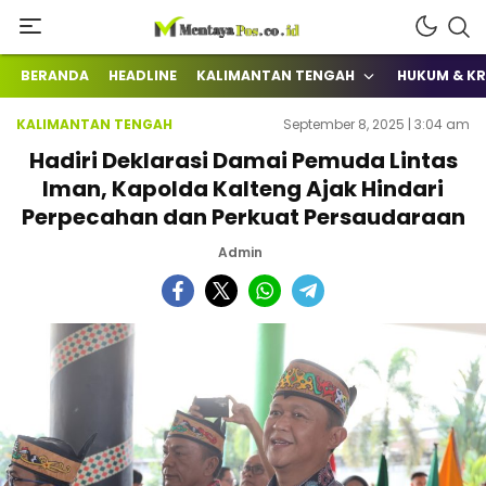
Terkini Mengabarkan
mentayapos.co.id
BERANDA
HEADLINE
KALIMANTAN TENGAH
HUKUM & KR
KALIMANTAN TENGAH
September 8, 2025 | 3:04 am
Hadiri Deklarasi Damai Pemuda Lintas
Iman, Kapolda Kalteng Ajak Hindari
Perpecahan dan Perkuat Persaudaraan
Admin