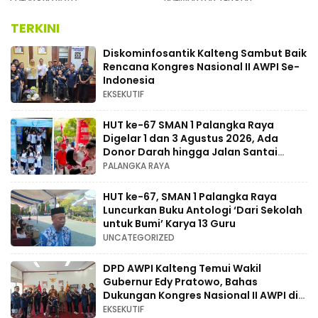
MUSDA XI
TERKINI
Diskominfosantik Kalteng Sambut Baik
Rencana Kongres Nasional II AWPI Se-
Indonesia
EKSEKUTIF
HUT ke-67 SMAN 1 Palangka Raya
Digelar 1 dan 3 Agustus 2026, Ada
Donor Darah hingga Jalan Santai
Berhadiah Doorprize
PALANGKA RAYA
HUT ke-67, SMAN 1 Palangka Raya
Luncurkan Buku Antologi ‘Dari Sekolah
untuk Bumi’ Karya 13 Guru
UNCATEGORIZED
DPD AWPI Kalteng Temui Wakil
Gubernur Edy Pratowo, Bahas
Dukungan Kongres Nasional II AWPI di
Kalimantan Tengah
EKSEKUTIF