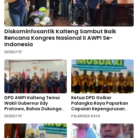
Diskominfosantik Kalteng Sambut Baik
Rencana Kongres Nasional II AWPI Se-
Indonesia
EKSEKUTIF
DPD AWPI Kalteng Temui
Ketua DPD Golkar
Wakil Gubernur Edy
Palangka Raya Paparkan
Pratowo, Bahas Dukungan
Capaian Kepengurusan
Kongres Nasional II AWPI di
pada Pembukaan Musda XI
EKSEKUTIF
PALANGKA RAYA
Kalimantan Tengah