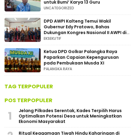
untuk Bumi’ Karya 13 Guru
UNCATEGORIZED
DPD AWPI Kalteng Temui Wakil
Gubernur Edy Pratowo, Bahas
Dukungan Kongres Nasional II AWPI di
Kalimantan Tengah
EKSEKUTIF
Ketua DPD Golkar Palangka Raya
Paparkan Capaian Kepengurusan
pada Pembukaan Musda XI
PALANGKA RAYA
TAG TERPOPULER
POS TERPOPULER
Jelang Pilkades Serentak, Kades Terpilih Harus
1
Optimalkan Potensi Desa untuk Meningkatkan
Ekonomi Masyarakat
Ritual Keagamaan Tiwah Hindu Kaharingan di