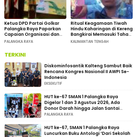
Ketua DPD Partai Golkar
Ritual Keagamaan Tiwah
Palangka Raya Paparkan
Hindu Kaharingan di Kereng
Capaian Organisasi dan
Bangkirai Memasuki Tahap
Kemenangan Pemilu pada
Akhir
PALANGKA RAYA
KALIMANTAN TENGAH
MUSDA XI
TERKINI
Diskominfosantik Kalteng Sambut Baik
Rencana Kongres Nasional II AWPI Se-
Indonesia
EKSEKUTIF
HUT ke-67 SMAN 1 Palangka Raya
Digelar 1 dan 3 Agustus 2026, Ada
Donor Darah hingga Jalan Santai
Berhadiah Doorprize
PALANGKA RAYA
HUT ke-67, SMAN 1 Palangka Raya
Luncurkan Buku Antologi ‘Dari Sekolah