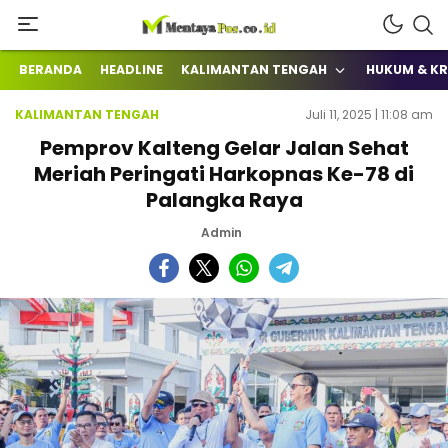
Terkini Mengabarkan
mentayapos.co.id
BERANDA
HEADLINE
KALIMANTAN TENGAH
HUKUM & KR
KALIMANTAN TENGAH
Juli 11, 2025 | 11:08 am
Pemprov Kalteng Gelar Jalan Sehat
Meriah Peringati Harkopnas Ke-78 di
Palangka Raya
Admin