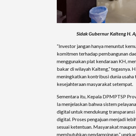
Sidak Gubernur Kalteng H. A
“Investor jangan hanya menuntut kem
komitmen terhadap pembangunan daer
menggunakan plat kendaraan KH, mem
bakar di wilayah Kalteng,” tegasnya. H
meningkatkan kontribusi dunia usaha
kesejahteraan masyarakat setempat.
Sementara itu, Kepala DPMPTSP Provin
Ia menjelaskan bahwa sistem pelayanan
digital untuk mendukung transparansi da
digital. Proses pengajuan menjadi leb
sesuai ketentuan. Masyarakat maupun 
membutuhkan pendampingan,” ungkap