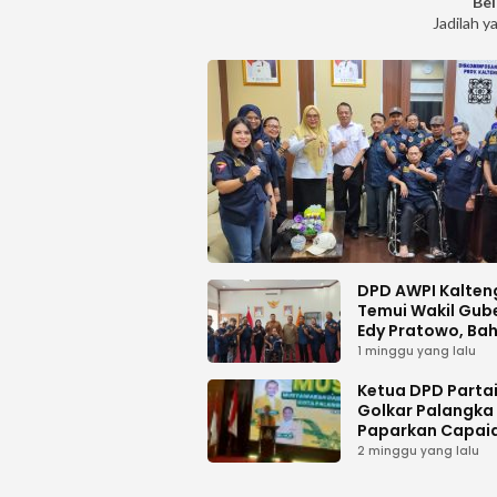
Bel
Jadilah y
DPD AWPI Kalten
Temui Wakil Gub
Edy Pratowo, Ba
Dukungan Kongr
1 minggu yang lalu
Nasional II AWPI d
Kalimantan Ten
Ketua DPD Parta
Golkar Palangka
Paparkan Capai
Organisasi dan
2 minggu yang lalu
Kemenangan Pem
pada MUSDA XI