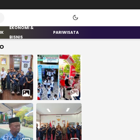
EKONOMI &
IK
PARIWISATA
BISNIS
O