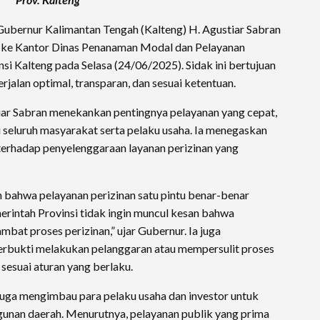
Gubernur Kalimantan Tengah (Kalteng) H. Agustiar Sabran
 ke Kantor Dinas Penanaman Modal dan Pelayanan
i Kalteng pada Selasa (24/06/2025). Sidak ini bertujuan
jalan optimal, transparan, dan sesuai ketentuan.
ar Sabran menekankan pentingnya pelayanan yang cepat,
i seluruh masyarakat serta pelaku usaha. Ia menegaskan
terhadap penyelenggaraan layanan perizinan yang
n bahwa pelayanan perizinan satu pintu benar-benar
rintah Provinsi tidak ingin muncul kesan bahwa
bat proses perizinan,” ujar Gubernur. Ia juga
rbukti melakukan pelanggaran atau mempersulit proses
 sesuai aturan yang berlaku.
n juga mengimbau para pelaku usaha dan investor untuk
unan daerah. Menurutnya, pelayanan publik yang prima