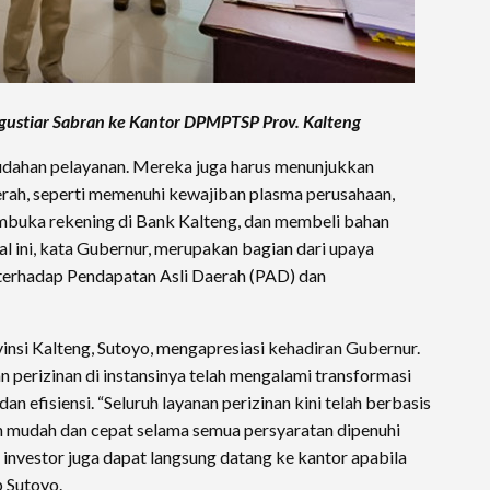
gustiar Sabran ke Kantor DPMPTSP Prov. Kalteng
udahan pelayanan. Mereka juga harus menunjukkan
ah, seperti memenuhi kewajiban plasma perusahaan,
buka rekening di Bank Kalteng, dan membeli bahan
al ini, kata Gubernur, merupakan bagian dari upaya
 terhadap Pendapatan Asli Daerah (PAD) dan
si Kalteng, Sutoyo, mengapresiasi kehadiran Gubernur.
 perizinan di instansinya telah mengalami transformasi
n efisiensi. “Seluruh layanan perizinan kini telah berbasis
ih mudah dan cepat selama semua persyaratan dipenuhi
investor juga dapat langsung datang ke kantor apabila
 Sutoyo.