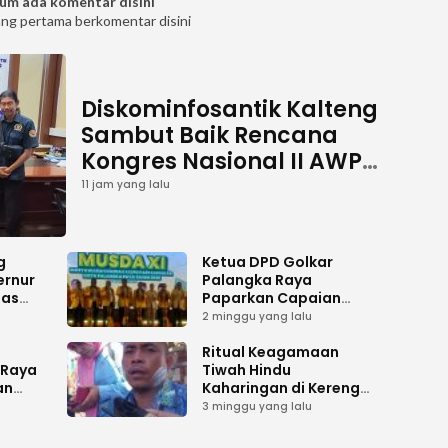
um ada komentar disini
ang pertama berkomentar disini
Diskominfosantik Kalteng
Sambut Baik Rencana
Kongres Nasional II AWPI
Se-Indonesia
11 jam yang lalu
g
Ketua DPD Golkar
ernur
Palangka Raya
has
Paparkan Capaian
es
Kepengurusan pada
2 minggu yang lalu
i
Pembukaan Musda XI
gah
i
Ritual Keagamaan
 Raya
Tiwah Hindu
an
Kaharingan di Kereng
Bangkirai Memasuki
3 minggu yang lalu
ilu
Tahap Akhir