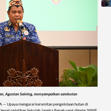
nan, Agustan Saining, menyampaikan sambutan
— Upaya mengurai kerumitan pengelolaan hutan di
 lewat pelatihan Sekolah Jangka Benah yang digelar WWF