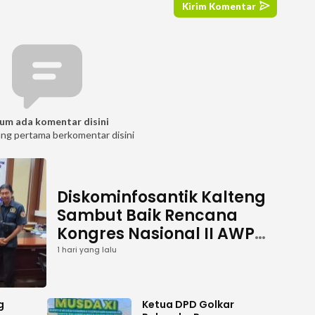
um ada komentar disini
ang pertama berkomentar disini
Diskominfosantik Kalteng
Sambut Baik Rencana
Kongres Nasional II AWPI
Se-Indonesia
1 hari yang lalu
g
Ketua DPD Golkar