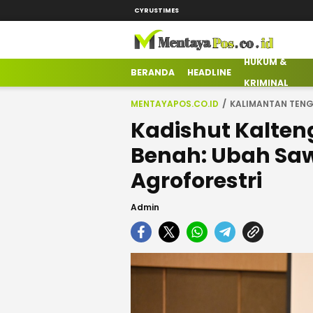
CYRUSTIMES
HUKUM &
mentayapos.co.id
Terkini Mengabarkan
BERANDA
HEADLINE
KRIMINAL
MENTAYAPOS.CO.ID
KALIMANTAN TEN
Kadishut Kalten
Benah: Ubah Saw
Agroforestri
Admin