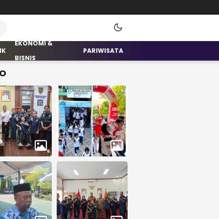
EKONOMI &
IK
PARIWISATA
BISNIS
O