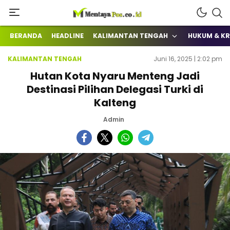
Terkini Mengabarkan
mentayapos.co.id
BERANDA
HEADLINE
KALIMANTAN TENGAH
HUKUM & KR
KALIMANTAN TENGAH
Juni 16, 2025 | 2:02 pm
Hutan Kota Nyaru Menteng Jadi
Destinasi Pilihan Delegasi Turki di
Kalteng
Admin