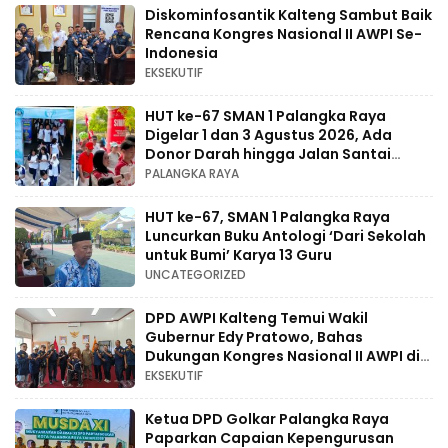
Diskominfosantik Kalteng Sambut Baik
Rencana Kongres Nasional II AWPI Se-
Indonesia
EKSEKUTIF
HUT ke-67 SMAN 1 Palangka Raya
Digelar 1 dan 3 Agustus 2026, Ada
Donor Darah hingga Jalan Santai
Berhadiah Doorprize
PALANGKA RAYA
HUT ke-67, SMAN 1 Palangka Raya
Luncurkan Buku Antologi ‘Dari Sekolah
untuk Bumi’ Karya 13 Guru
UNCATEGORIZED
DPD AWPI Kalteng Temui Wakil
Gubernur Edy Pratowo, Bahas
Dukungan Kongres Nasional II AWPI di
Kalimantan Tengah
EKSEKUTIF
Ketua DPD Golkar Palangka Raya
Paparkan Capaian Kepengurusan