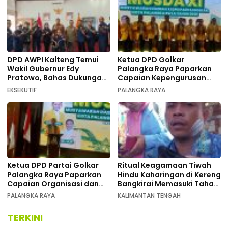
DPD AWPI Kalteng Temui
Ketua DPD Golkar
Wakil Gubernur Edy
Palangka Raya Paparkan
Pratowo, Bahas Dukungan
Capaian Kepengurusan
Kongres Nasional II AWPI di
pada Pembukaan Musda XI
EKSEKUTIF
PALANGKA RAYA
Kalimantan Tengah
Ketua DPD Partai Golkar
Ritual Keagamaan Tiwah
Palangka Raya Paparkan
Hindu Kaharingan di Kereng
Capaian Organisasi dan
Bangkirai Memasuki Tahap
Kemenangan Pemilu pada
Akhir
PALANGKA RAYA
KALIMANTAN TENGAH
MUSDA XI
TERKINI