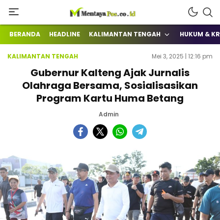
Terkini Mengabarkan
mentayapos.co.id
BERANDA
HEADLINE
KALIMANTAN TENGAH
HUKUM & KR
KALIMANTAN TENGAH
Mei 3, 2025 | 12:16 pm
Gubernur Kalteng Ajak Jurnalis
Olahraga Bersama, Sosialisasikan
Program Kartu Huma Betang
Admin