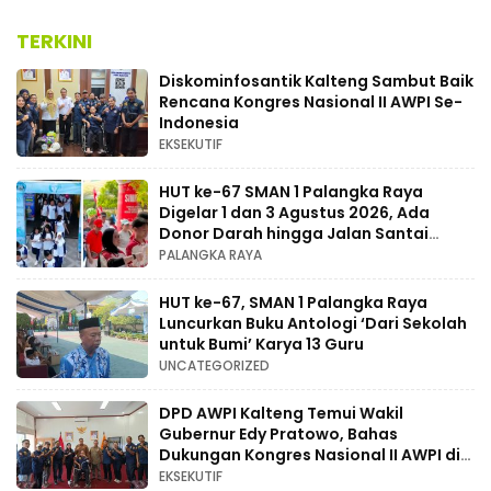
MUSDA XI
TERKINI
Diskominfosantik Kalteng Sambut Baik
Rencana Kongres Nasional II AWPI Se-
Indonesia
EKSEKUTIF
HUT ke-67 SMAN 1 Palangka Raya
Digelar 1 dan 3 Agustus 2026, Ada
Donor Darah hingga Jalan Santai
Berhadiah Doorprize
PALANGKA RAYA
HUT ke-67, SMAN 1 Palangka Raya
Luncurkan Buku Antologi ‘Dari Sekolah
untuk Bumi’ Karya 13 Guru
UNCATEGORIZED
DPD AWPI Kalteng Temui Wakil
Gubernur Edy Pratowo, Bahas
Dukungan Kongres Nasional II AWPI di
Kalimantan Tengah
EKSEKUTIF