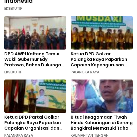
Indonesia
EKSEKUTIF
DPD AWPI Kalteng Temui
Ketua DPD Golkar
Wakil Gubernur Edy
Palangka Raya Paparkan
Pratowo, Bahas Dukungan
Capaian Kepengurusan
Kongres Nasional II AWPI di
pada Pembukaan Musda XI
EKSEKUTIF
PALANGKA RAYA
Kalimantan Tengah
Ketua DPD Partai Golkar
Ritual Keagamaan Tiwah
Palangka Raya Paparkan
Hindu Kaharingan di Kereng
Capaian Organisasi dan
Bangkirai Memasuki Tahap
Kemenangan Pemilu pada
Akhir
PALANGKA RAYA
KALIMANTAN TENGAH