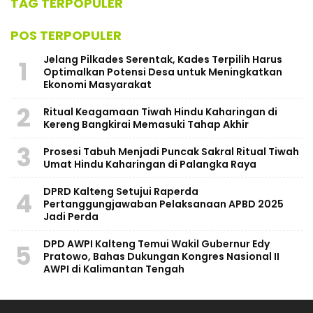
TAG TERPOPULER
POS TERPOPULER
Jelang Pilkades Serentak, Kades Terpilih Harus
1
Optimalkan Potensi Desa untuk Meningkatkan
Ekonomi Masyarakat
2
Ritual Keagamaan Tiwah Hindu Kaharingan di
Kereng Bangkirai Memasuki Tahap Akhir
3
Prosesi Tabuh Menjadi Puncak Sakral Ritual Tiwah
Umat Hindu Kaharingan di Palangka Raya
​DPRD Kalteng Setujui Raperda
4
Pertanggungjawaban Pelaksanaan APBD 2025
Jadi Perda
DPD AWPI Kalteng Temui Wakil Gubernur Edy
5
Pratowo, Bahas Dukungan Kongres Nasional II
AWPI di Kalimantan Tengah