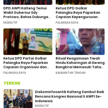
DPD AWPI Kalteng Temui
Ketua DPD Golkar
Wakil Gubernur Edy
Palangka Raya Paparkan
Pratowo, Bahas Dukungan
Capaian Kepengurusan
Kongres Nasional II AWPI di
pada Pembukaan Musda XI
EKSEKUTIF
PALANGKA RAYA
Kalimantan Tengah
Ketua DPD Partai Golkar
Ritual Keagamaan Tiwah
Palangka Raya Paparkan
Hindu Kaharingan di Kereng
Capaian Organisasi dan
Bangkirai Memasuki Tahap
Kemenangan Pemilu pada
Akhir
PALANGKA RAYA
KALIMANTAN TENGAH
MUSDA XI
TERKINI
Diskominfosantik Kalteng Sambut Baik
Rencana Kongres Nasional II AWPI Se-
Indonesia
EKSEKUTIF