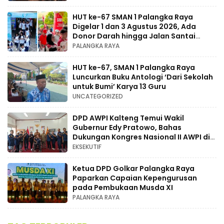
HUT ke-67 SMAN 1 Palangka Raya
Digelar 1 dan 3 Agustus 2026, Ada
Donor Darah hingga Jalan Santai
Berhadiah Doorprize
PALANGKA RAYA
HUT ke-67, SMAN 1 Palangka Raya
Luncurkan Buku Antologi ‘Dari Sekolah
untuk Bumi’ Karya 13 Guru
UNCATEGORIZED
DPD AWPI Kalteng Temui Wakil
Gubernur Edy Pratowo, Bahas
Dukungan Kongres Nasional II AWPI di
Kalimantan Tengah
EKSEKUTIF
Ketua DPD Golkar Palangka Raya
Paparkan Capaian Kepengurusan
pada Pembukaan Musda XI
PALANGKA RAYA