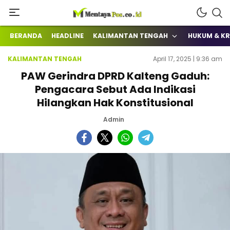
Terkini Mengabarkan
mentayapos.co.id
BERANDA
HEADLINE
KALIMANTAN TENGAH
HUKUM & KR
KALIMANTAN TENGAH
April 17, 2025 | 9:36 am
PAW Gerindra DPRD Kalteng Gaduh:
Pengacara Sebut Ada Indikasi
Hilangkan Hak Konstitusional
Admin