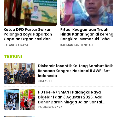
Ketua DPD Partai Golkar
Ritual Keagamaan Tiwah
Palangka Raya Paparkan
Hindu Kaharingan di Kereng
Capaian Organisasi dan
Bangkirai Memasuki Tahap
Kemenangan Pemilu pada
Akhir
PALANGKA RAYA
KALIMANTAN TENGAH
MUSDA XI
TERKINI
Diskominfosantik Kalteng Sambut Baik
Rencana Kongres Nasional II AWPI Se-
Indonesia
EKSEKUTIF
HUT ke-67 SMAN 1 Palangka Raya
Digelar 1 dan 3 Agustus 2026, Ada
Donor Darah hingga Jalan Santai
Berhadiah Doorprize
PALANGKA RAYA