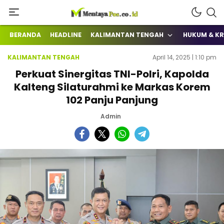
Terkini Mengabarkan
mentayapos.co.id
BERANDA
HEADLINE
KALIMANTAN TENGAH
HUKUM & KR
KALIMANTAN TENGAH
April 14, 2025 | 1:10 pm
Perkuat Sinergitas TNI-Polri, Kapolda
Kalteng Silaturahmi ke Markas Korem
102 Panju Panjung
Admin