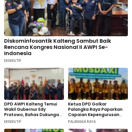
Diskominfosantik Kalteng Sambut Baik
Rencana Kongres Nasional II AWPI Se-
Indonesia
EKSEKUTIF
DPD AWPI Kalteng Temui
Ketua DPD Golkar
Wakil Gubernur Edy
Palangka Raya Paparkan
Pratowo, Bahas Dukungan
Capaian Kepengurusan
Kongres Nasional II AWPI di
pada Pembukaan Musda XI
EKSEKUTIF
PALANGKA RAYA
Kalimantan Tengah