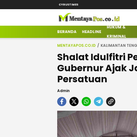
CYRUSTIMES
HUKUM &
mentayapos.co.id
Terkini Mengabarkan
BERANDA
HEADLINE
KRIMINAL
MENTAYAPOS.CO.ID
KALIMANTAN TEN
Shalat Idulfitri
Gubernur Ajak 
Persatuan
Admin