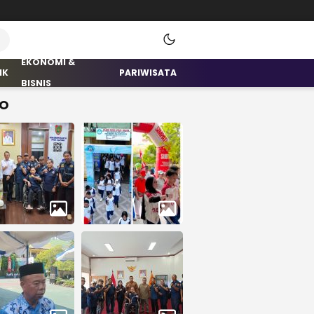
EKONOMI &
IK
PARIWISATA
BISNIS
O