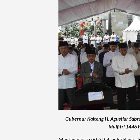
Gubernur Kalteng H. Agustiar Sabr
Idulfitri 1446
Mentayapos.co.id // Palangka Raya – K