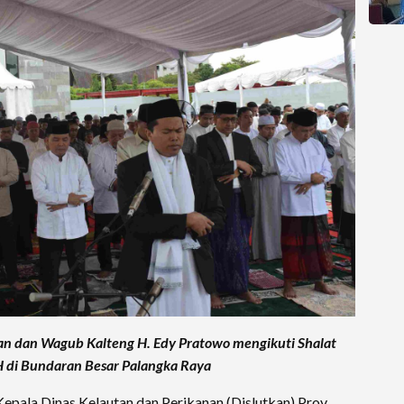
an dan Wagub Kalteng H. Edy Pratowo mengikuti Shalat
 H di Bundaran Besar Palangka Raya
epala Dinas Kelautan dan Perikanan (Dislutkan) Prov.