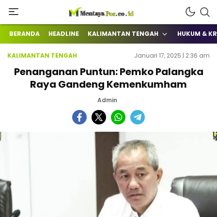
Terkini Mengabarkan
mentayapos.co.id
BERANDA
HEADLINE
KALIMANTAN TENGAH
HUKUM & KR
KALIMANTAN TENGAH
Januari 17, 2025 | 2:36 am
Penanganan Puntun: Pemko Palangka
Raya Gandeng Kemenkumham
Admin