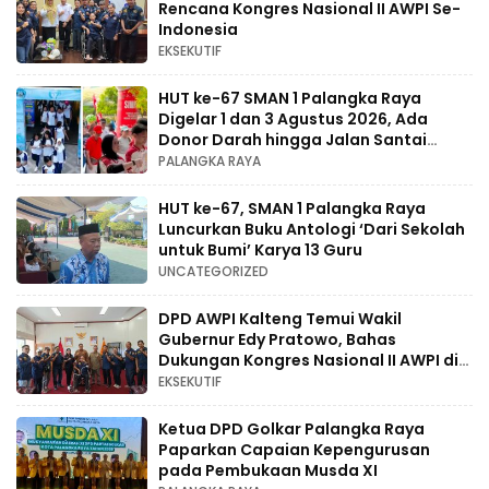
Rencana Kongres Nasional II AWPI Se-
Indonesia
EKSEKUTIF
HUT ke-67 SMAN 1 Palangka Raya
Digelar 1 dan 3 Agustus 2026, Ada
Donor Darah hingga Jalan Santai
Berhadiah Doorprize
PALANGKA RAYA
HUT ke-67, SMAN 1 Palangka Raya
Luncurkan Buku Antologi ‘Dari Sekolah
untuk Bumi’ Karya 13 Guru
UNCATEGORIZED
DPD AWPI Kalteng Temui Wakil
Gubernur Edy Pratowo, Bahas
Dukungan Kongres Nasional II AWPI di
Kalimantan Tengah
EKSEKUTIF
Ketua DPD Golkar Palangka Raya
Paparkan Capaian Kepengurusan
pada Pembukaan Musda XI