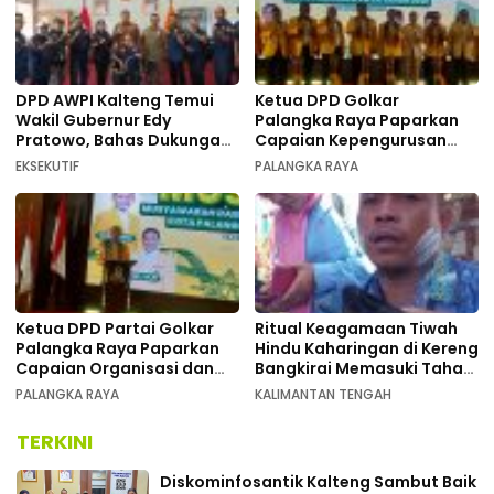
DPD AWPI Kalteng Temui
Ketua DPD Golkar
Wakil Gubernur Edy
Palangka Raya Paparkan
Pratowo, Bahas Dukungan
Capaian Kepengurusan
Kongres Nasional II AWPI di
pada Pembukaan Musda XI
EKSEKUTIF
PALANGKA RAYA
Kalimantan Tengah
Ketua DPD Partai Golkar
Ritual Keagamaan Tiwah
Palangka Raya Paparkan
Hindu Kaharingan di Kereng
Capaian Organisasi dan
Bangkirai Memasuki Tahap
Kemenangan Pemilu pada
Akhir
PALANGKA RAYA
KALIMANTAN TENGAH
MUSDA XI
TERKINI
Diskominfosantik Kalteng Sambut Baik