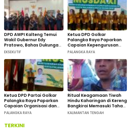
DPD AWPI Kalteng Temui
Ketua DPD Golkar
Wakil Gubernur Edy
Palangka Raya Paparkan
Pratowo, Bahas Dukungan
Capaian Kepengurusan
Kongres Nasional II AWPI di
pada Pembukaan Musda XI
EKSEKUTIF
PALANGKA RAYA
Kalimantan Tengah
Ketua DPD Partai Golkar
Ritual Keagamaan Tiwah
Palangka Raya Paparkan
Hindu Kaharingan di Kereng
Capaian Organisasi dan
Bangkirai Memasuki Tahap
Kemenangan Pemilu pada
Akhir
PALANGKA RAYA
KALIMANTAN TENGAH
MUSDA XI
TERKINI