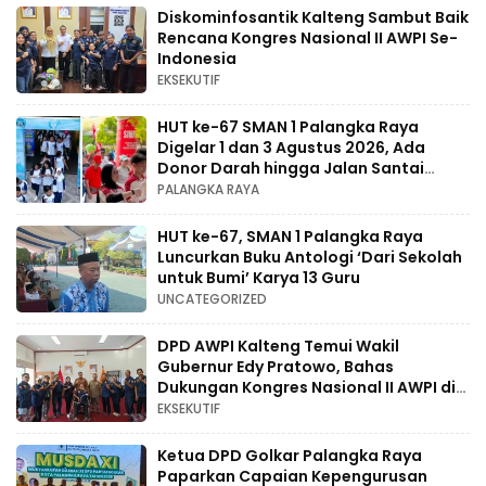
Diskominfosantik Kalteng Sambut Baik
Rencana Kongres Nasional II AWPI Se-
Indonesia
EKSEKUTIF
HUT ke-67 SMAN 1 Palangka Raya
Digelar 1 dan 3 Agustus 2026, Ada
Donor Darah hingga Jalan Santai
Berhadiah Doorprize
PALANGKA RAYA
HUT ke-67, SMAN 1 Palangka Raya
Luncurkan Buku Antologi ‘Dari Sekolah
untuk Bumi’ Karya 13 Guru
UNCATEGORIZED
DPD AWPI Kalteng Temui Wakil
Gubernur Edy Pratowo, Bahas
Dukungan Kongres Nasional II AWPI di
Kalimantan Tengah
EKSEKUTIF
Ketua DPD Golkar Palangka Raya
Paparkan Capaian Kepengurusan