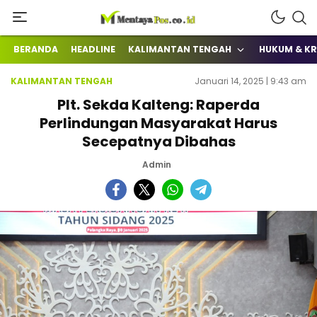
Terkini Mengabarkan
mentayapos.co.id
BERANDA
HEADLINE
KALIMANTAN TENGAH
HUKUM & KR
KALIMANTAN TENGAH
Januari 14, 2025 | 9:43 am
Plt. Sekda Kalteng: Raperda
Perlindungan Masyarakat Harus
Secepatnya Dibahas
Admin