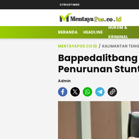
CYRUSTIMES
HUKUM &
mentayapos.co.id
Terkini Mengabarkan
BERANDA
HEADLINE
KRIMINAL
MENTAYAPOS.CO.ID
KALIMANTAN TEN
Bappedalitbang 
Penurunan Stun
Admin