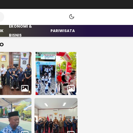
EKONOMI &
IK
PARIWISATA
BISNIS
O