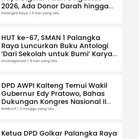
2026, Ada Donor Darah hingga
Jalan Santai Berhadiah Doorprize
Palangka Raya
5 hari yang lalu
HUT ke-67, SMAN 1 Palangka
Raya Luncurkan Buku Antologi
‘Dari Sekolah untuk Bumi’ Karya
13 Guru
Uncategorized
5 hari yang lalu
DPD AWPI Kalteng Temui Wakil
Gubernur Edy Pratowo, Bahas
Dukungan Kongres Nasional II
AWPI di Kalimantan Tengah
Eksekutif
2 minggu yang lalu
Ketua DPD Golkar Palangka Raya