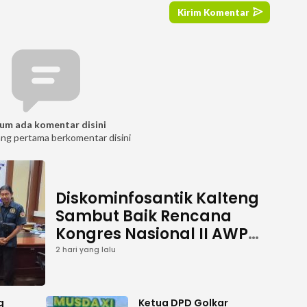
um ada komentar disini
ang pertama berkomentar disini
Diskominfosantik Kalteng
Sambut Baik Rencana
Kongres Nasional II AWPI
Se-Indonesia
2 hari yang lalu
g
Ketua DPD Golkar