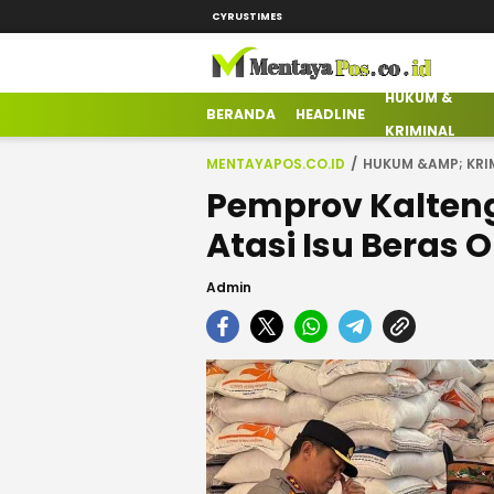
CYRUSTIMES
HUKUM &
mentayapos.co.id
Terkini Mengabarkan
BERANDA
HEADLINE
KRIMINAL
MENTAYAPOS.CO.ID
HUKUM &AMP; KRI
Pemprov Kalten
Atasi Isu Beras 
Admin