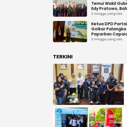
Temui Wakil Gub
Edy Pratowo, Ba
Dukungan Kongr
2 minggu yang lalu
Nasional II AWPI d
Kalimantan Ten
Ketua DPD Parta
Golkar Palangka
Paparkan Capai
Organisasi dan
2 minggu yang lalu
Kemenangan Pem
pada MUSDA XI
TERKINI