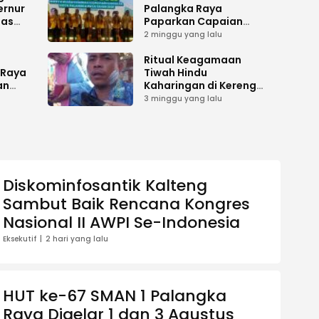
ernur
Palangka Raya
has
Paparkan Capaian
es
Kepengurusan pada
2 minggu yang lalu
i
Pembukaan Musda XI
gah
i
Ritual Keagamaan
 Raya
Tiwah Hindu
an
Kaharingan di Kereng
Bangkirai Memasuki
3 minggu yang lalu
ilu
Tahap Akhir
Diskominfosantik Kalteng
Sambut Baik Rencana Kongres
Nasional II AWPI Se-Indonesia
Eksekutif
2 hari yang lalu
HUT ke-67 SMAN 1 Palangka
Raya Digelar 1 dan 3 Agustus