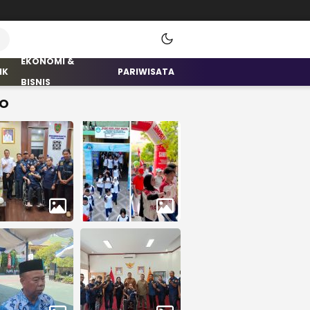
EKONOMI &
IK
PARIWISATA
BISNIS
O