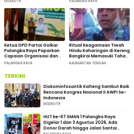
EKSEKUTIF
PALANGKA RAYA
Kalimantan Tengah
Ketua DPD Partai Golkar
Ritual Keagamaan Tiwah
Palangka Raya Paparkan
Hindu Kaharingan di Kereng
Capaian Organisasi dan
Bangkirai Memasuki Tahap
Kemenangan Pemilu pada
Akhir
PALANGKA RAYA
KALIMANTAN TENGAH
MUSDA XI
TERKINI
Diskominfosantik Kalteng Sambut Baik
Rencana Kongres Nasional II AWPI Se-
Indonesia
EKSEKUTIF
HUT ke-67 SMAN 1 Palangka Raya
Digelar 1 dan 3 Agustus 2026, Ada
Donor Darah hingga Jalan Santai
Berhadiah Doorprize
PALANGKA RAYA