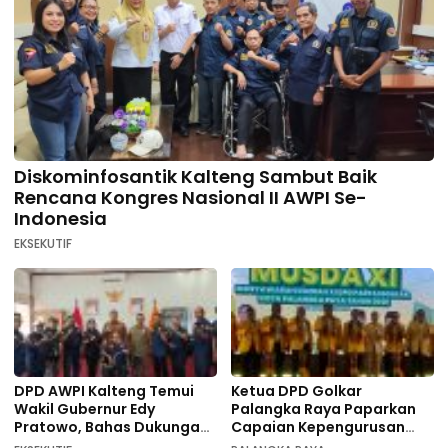
Diskominfosantik Kalteng Sambut Baik
Rencana Kongres Nasional II AWPI Se-
Indonesia
EKSEKUTIF
DPD AWPI Kalteng Temui
Ketua DPD Golkar
Wakil Gubernur Edy
Palangka Raya Paparkan
Pratowo, Bahas Dukungan
Capaian Kepengurusan
Kongres Nasional II AWPI di
pada Pembukaan Musda XI