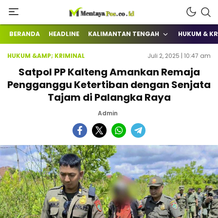
Terkini Mengabarkan
mentayapos.co.id
BERANDA
HEADLINE
KALIMANTAN TENGAH
HUKUM & KR
HUKUM &AMP; KRIMINAL
Juli 2, 2025 | 10:47 am
Satpol PP Kalteng Amankan Remaja
Pengganggu Ketertiban dengan Senjata
Tajam di Palangka Raya
Admin