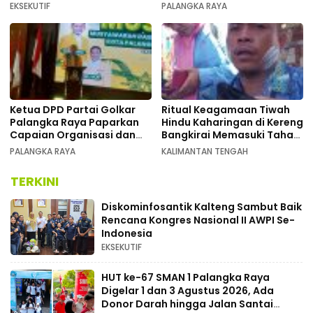
Kongres Nasional II AWPI di
pada Pembukaan Musda XI
EKSEKUTIF
PALANGKA RAYA
Kalimantan Tengah
Ketua DPD Partai Golkar
Ritual Keagamaan Tiwah
Palangka Raya Paparkan
Hindu Kaharingan di Kereng
Capaian Organisasi dan
Bangkirai Memasuki Tahap
Kemenangan Pemilu pada
Akhir
PALANGKA RAYA
KALIMANTAN TENGAH
MUSDA XI
TERKINI
Diskominfosantik Kalteng Sambut Baik
Rencana Kongres Nasional II AWPI Se-
Indonesia
EKSEKUTIF
HUT ke-67 SMAN 1 Palangka Raya
Digelar 1 dan 3 Agustus 2026, Ada
Donor Darah hingga Jalan Santai