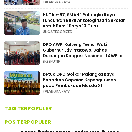
Berhadiah Doorprize
PALANGKA RAYA
HUT ke-67, SMAN 1 Palangka Raya
Luncurkan Buku Antologi ‘Dari Sekolah
untuk Bumi’ Karya 13 Guru
UNCATEGORIZED
DPD AWPI Kalteng Temui Wakil
Gubernur Edy Pratowo, Bahas
Dukungan Kongres Nasional II AWPI di
Kalimantan Tengah
EKSEKUTIF
Ketua DPD Golkar Palangka Raya
Paparkan Capaian Kepengurusan
pada Pembukaan Musda XI
PALANGKA RAYA
TAG TERPOPULER
POS TERPOPULER