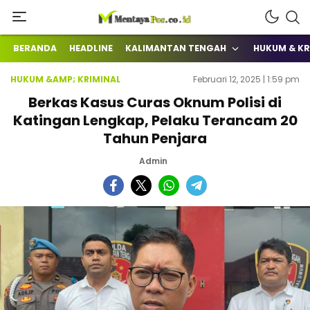
Terkini Mengabarkan
mentayapos.co.id
BERANDA
HEADLINE
KALIMANTAN TENGAH
HUKUM & KR
HUKUM &AMP; KRIMINAL
Februari 12, 2025 | 1:59 pm
Berkas Kasus Curas Oknum Polisi di
Katingan Lengkap, Pelaku Terancam 20
Tahun Penjara
Admin