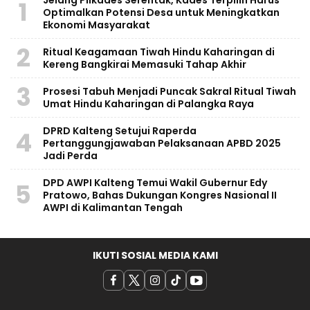
Jelang Pilkades Serentak, Kades Terpilih Harus
1
Optimalkan Potensi Desa untuk Meningkatkan
Ekonomi Masyarakat
2
Ritual Keagamaan Tiwah Hindu Kaharingan di
Kereng Bangkirai Memasuki Tahap Akhir
3
Prosesi Tabuh Menjadi Puncak Sakral Ritual Tiwah
Umat Hindu Kaharingan di Palangka Raya
​DPRD Kalteng Setujui Raperda
4
Pertanggungjawaban Pelaksanaan APBD 2025
Jadi Perda
DPD AWPI Kalteng Temui Wakil Gubernur Edy
5
Pratowo, Bahas Dukungan Kongres Nasional II
AWPI di Kalimantan Tengah
IKUTI SOSIAL MEDIA KAMI