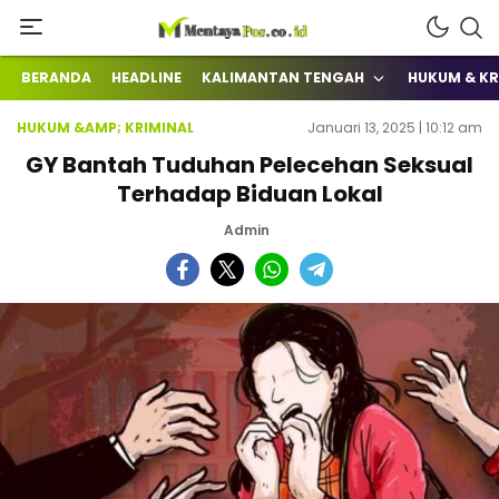
Terkini Mengabarkan
mentayapos.co.id
BERANDA
HEADLINE
KALIMANTAN TENGAH
HUKUM & KR
HUKUM &AMP; KRIMINAL
Januari 13, 2025 | 10:12 am
GY Bantah Tuduhan Pelecehan Seksual
Terhadap Biduan Lokal
Admin