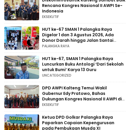
Diskominfosantik Kalteng Sambut Baik
Rencana Kongres Nasional II AWPI Se-
Indonesia
EKSEKUTIF
HUT ke-67 SMAN 1 Palangka Raya
Digelar 1 dan 3 Agustus 2026, Ada
Donor Darah hingga Jalan Santai
Berhadiah Doorprize
PALANGKA RAYA
HUT ke-67, SMAN 1 Palangka Raya
Luncurkan Buku Antologi ‘Dari Sekolah
untuk Bumi’ Karya 13 Guru
UNCATEGORIZED
DPD AWPI Kalteng Temui Wakil
Gubernur Edy Pratowo, Bahas
Dukungan Kongres Nasional II AWPI di
Kalimantan Tengah
EKSEKUTIF
Ketua DPD Golkar Palangka Raya
Paparkan Capaian Kepengurusan
pada Pembukaan Musda XI