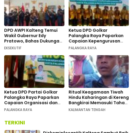
DPD AWPI Kalteng Temui
Ketua DPD Golkar
Wakil Gubernur Edy
Palangka Raya Paparkan
Pratowo, Bahas Dukungan
Capaian Kepengurusan
Kongres Nasional II AWPI di
pada Pembukaan Musda XI
EKSEKUTIF
PALANGKA RAYA
Kalimantan Tengah
Ketua DPD Partai Golkar
Ritual Keagamaan Tiwah
Palangka Raya Paparkan
Hindu Kaharingan di Kereng
Capaian Organisasi dan
Bangkirai Memasuki Tahap
Kemenangan Pemilu pada
Akhir
PALANGKA RAYA
KALIMANTAN TENGAH
MUSDA XI
TERKINI