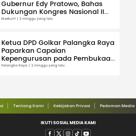
Gubernur Edy Pratowo, Bahas
Dukungan Kongres Nasional II
AWPI di Kalimantan Tengah
Eksekutif
2 minggu yang lalu
Ketua DPD Golkar Palangka Raya
Paparkan Capaian
Kepengurusan pada Pembukaan
Musda XI
Palangka Raya
2 minggu yang lalu
si
Tentang Kami
Kebijakan Privasi
Pedoman Media 
IKUTI SOSIAL MEDIA KAMI