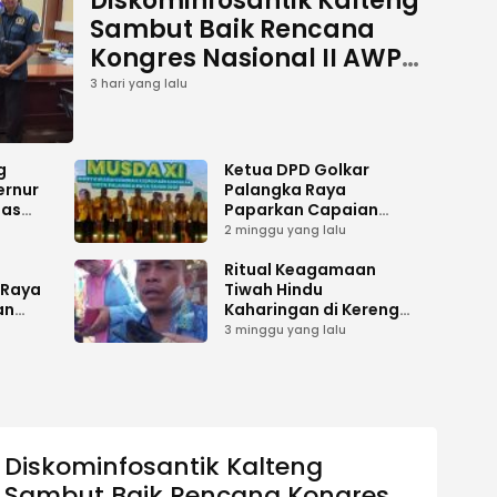
Diskominfosantik Kalteng
Sambut Baik Rencana
Kongres Nasional II AWPI
Se-Indonesia
3 hari yang lalu
g
Ketua DPD Golkar
ernur
Palangka Raya
has
Paparkan Capaian
es
Kepengurusan pada
2 minggu yang lalu
i
Pembukaan Musda XI
gah
i
Ritual Keagamaan
 Raya
Tiwah Hindu
an
Kaharingan di Kereng
Bangkirai Memasuki
3 minggu yang lalu
ilu
Tahap Akhir
Diskominfosantik Kalteng
Sambut Baik Rencana Kongres