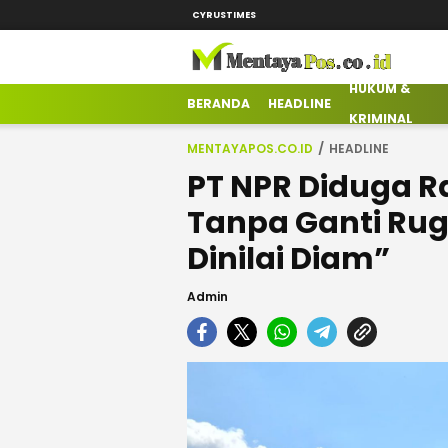
CYRUSTIMES
HUKUM &
mentayapos.co.id
Terkini Mengabarkan
BERANDA
HEADLINE
KRIMINAL
MENTAYAPOS.CO.ID
HEADLINE
PT NPR Diduga 
Tanpa Ganti Rug
Dinilai Diam”
Admin