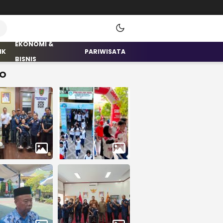
EKONOMI &
IK
PARIWISATA
BISNIS
O