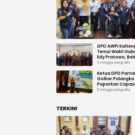
DPD AWPI Kalten
Temui Wakil Gub
Edy Pratowo, Ba
Dukungan Kongr
2 minggu yang lalu
Nasional II AWPI d
Kalimantan Ten
Ketua DPD Parta
Golkar Palangka
Paparkan Capai
Organisasi dan
2 minggu yang lalu
Kemenangan Pem
pada MUSDA XI
TERKINI