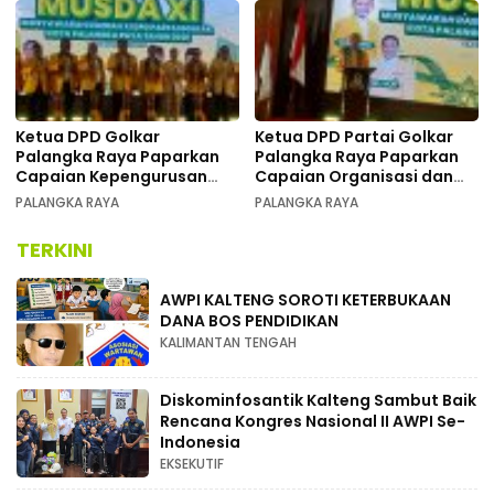
Ketua DPD Golkar
Ketua DPD Partai Golkar
Palangka Raya Paparkan
Palangka Raya Paparkan
Capaian Kepengurusan
Capaian Organisasi dan
pada Pembukaan Musda XI
Kemenangan Pemilu pada
PALANGKA RAYA
PALANGKA RAYA
MUSDA XI
TERKINI
AWPI KALTENG SOROTI KETERBUKAAN
DANA BOS PENDIDIKAN
KALIMANTAN TENGAH
Diskominfosantik Kalteng Sambut Baik
Rencana Kongres Nasional II AWPI Se-
Indonesia
EKSEKUTIF