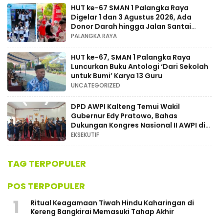
HUT ke-67 SMAN 1 Palangka Raya
Digelar 1 dan 3 Agustus 2026, Ada
Donor Darah hingga Jalan Santai
Berhadiah Doorprize
PALANGKA RAYA
HUT ke-67, SMAN 1 Palangka Raya
Luncurkan Buku Antologi ‘Dari Sekolah
untuk Bumi’ Karya 13 Guru
UNCATEGORIZED
DPD AWPI Kalteng Temui Wakil
Gubernur Edy Pratowo, Bahas
Dukungan Kongres Nasional II AWPI di
Kalimantan Tengah
EKSEKUTIF
TAG TERPOPULER
POS TERPOPULER
1
Ritual Keagamaan Tiwah Hindu Kaharingan di
Kereng Bangkirai Memasuki Tahap Akhir