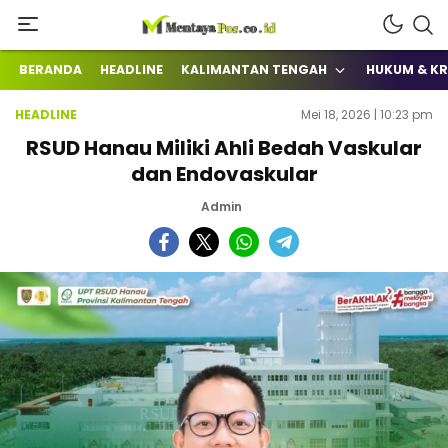
Terkini Mengabarkan
mentayapos.co.id
BERANDA
HEADLINE
KALIMANTAN TENGAH
HUKUM & KR
HEADLINE
Mei 18, 2026 | 10:23 pm
RSUD Hanau Miliki Ahli Bedah Vaskular
dan Endovaskular
Admin