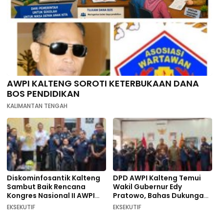
AWPI KALTENG SOROTI KETERBUKAAN DANA
BOS PENDIDIKAN
KALIMANTAN TENGAH
Diskominfosantik Kalteng
DPD AWPI Kalteng Temui
Sambut Baik Rencana
Wakil Gubernur Edy
Kongres Nasional II AWPI
Pratowo, Bahas Dukungan
Se-Indonesia
Kongres Nasional II AWPI di
EKSEKUTIF
EKSEKUTIF
Kalimantan Tengah