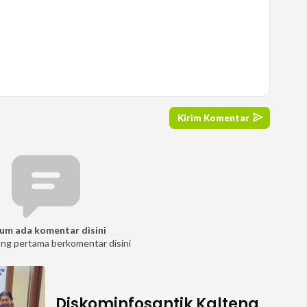
um ada komentar disini
ang pertama berkomentar disini
Diskominfosantik Kalteng