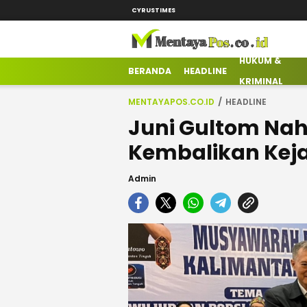
CYRUSTIMES
HUKUM &
mentayapos.co.id
Terkini Mengabarkan
BERANDA
HEADLINE
KRIMINAL
MENTAYAPOS.CO.ID
HEADLINE
Juni Gultom Nah
Kembalikan Kej
Admin