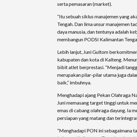
serta pemasaran (market).
“Itu sebuah siklus manajemen yang a
Tengah. Dan lima unsur manajemen tadi
daya manusia, dan tentunya adalah k
membangun PODSI Kalimantan Tengah,
Lebih lanjut, Juni Gultom berkomitmen 
kabupaten dan kota di Kalteng. Menur
bibit atlet berprestasi. “Menjadi tan
merupakan pilar-pilar utama juga da
baik,” imbuhnya.
Menghadapi ajang Pekan Olahraga Na
Juni memasang target tinggi untuk m
emas di cabang olahraga dayung. Ia m
persiapan yang matang dan terintegras
“Menghadapi PON ini sebagaimana ta