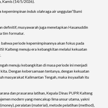
, Kamis (14/5/2026).
sa kepemimpinan induk olahraga air unggulan”Bumi
n definitif, musyawarah juga menetapkan Hasanuddin
 tim formatur.
 bahwa periode kepemimpinannya akan fokus pada
I Kalteng menuju era kebangkitan melalui kekuatan
.
gah menuju kebangkitan di masa periode ini menjadi
i kita. Dengan kebersamaan tentunya, dengan kekuatan
ruh masyarakat Kalimantan Tengah, maka insyaallah itu
rana dan prasarana latihan, Kepala Dinas PUPR Kalteng
jemen modern yang mencakup lima unsur utama, yakni
money), peralatan (material), metode pelatihan (method),