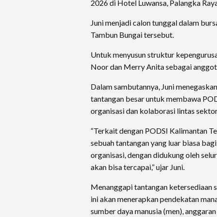
2026 di Hotel Luwansa, Palangka Raya
Juni menjadi calon tunggal dalam bur
Tambun Bungai tersebut.
Untuk menyusun struktur kepengurusa
Noor dan Merry Anita sebagai anggota
Dalam sambutannya, Juni menegaskan
tantangan besar untuk membawa PODS
organisasi dan kolaborasi lintas sektor
“Terkait dengan PODSI Kalimantan Ten
sebuah tantangan yang luar biasa bag
organisasi, dengan didukung oleh selu
akan bisa tercapai,” ujar Juni.
Menanggapi tantangan ketersediaan sa
ini akan menerapkan pendekatan mana
sumber daya manusia (men), anggaran (