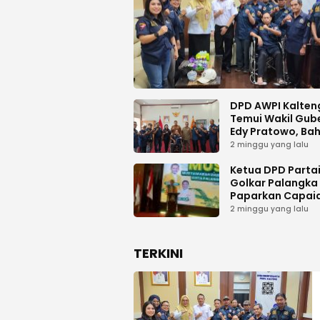
DPD AWPI Kalten
Temui Wakil Gub
Edy Pratowo, Ba
Dukungan Kongr
2 minggu yang lalu
Nasional II AWPI d
Kalimantan Ten
Ketua DPD Parta
Golkar Palangka
Paparkan Capai
Organisasi dan
2 minggu yang lalu
Kemenangan Pem
pada MUSDA XI
TERKINI