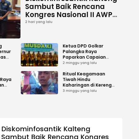
Sambut Baik Rencana
Kongres Nasional II AWPI
Se-Indonesia
2 hari yang lalu
g
Ketua DPD Golkar
ernur
Palangka Raya
has
Paparkan Capaian
es
Kepengurusan pada
2 minggu yang lalu
i
Pembukaan Musda XI
gah
i
Ritual Keagamaan
 Raya
Tiwah Hindu
an
Kaharingan di Kereng
Bangkirai Memasuki
3 minggu yang lalu
ilu
Tahap Akhir
Diskominfosantik Kalteng
Sambut Baik Rencana Kongres