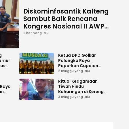
Diskominfosantik Kalteng
Sambut Baik Rencana
Kongres Nasional II AWPI
Se-Indonesia
2 hari yang lalu
g
Ketua DPD Golkar
ernur
Palangka Raya
has
Paparkan Capaian
es
Kepengurusan pada
2 minggu yang lalu
i
Pembukaan Musda XI
gah
i
Ritual Keagamaan
 Raya
Tiwah Hindu
an
Kaharingan di Kereng
Bangkirai Memasuki
3 minggu yang lalu
ilu
Tahap Akhir