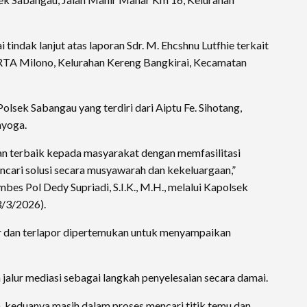
tindak lanjut atas laporan Sdr. M. Ehcshnu Lutfhie terkait
 RTA Milono, Kelurahan Kereng Bangkirai, Kecamatan
Polsek Sabangau yang terdiri dari Aiptu Fe. Sihotang,
ayoga.
n terbaik kepada masyarakat dengan memfasilitasi
cari solusi secara musyawarah dan kekeluargaan,”
es Pol Dedy Supriadi, S.I.K., M.H., melalui Kapolsek
3/3/2026).
or dan terlapor dipertemukan untuk menyampaikan
alur mediasi sebagai langkah penyelesaian secara damai.
 keduanya masih dalam proses mencari titik temu dan