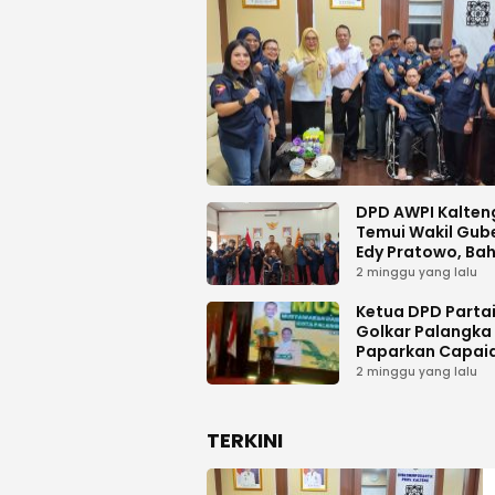
DPD AWPI Kalten
Temui Wakil Gub
Edy Pratowo, Ba
Dukungan Kongr
2 minggu yang lalu
Nasional II AWPI d
Kalimantan Ten
Ketua DPD Parta
Golkar Palangka
Paparkan Capai
Organisasi dan
2 minggu yang lalu
Kemenangan Pem
pada MUSDA XI
TERKINI