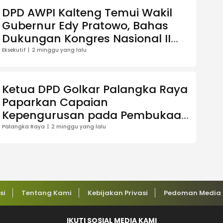
DPD AWPI Kalteng Temui Wakil
Gubernur Edy Pratowo, Bahas
Dukungan Kongres Nasional II
AWPI di Kalimantan Tengah
Eksekutif
2 minggu yang lalu
Ketua DPD Golkar Palangka Raya
Paparkan Capaian
Kepengurusan pada Pembukaan
Musda XI
Palangka Raya
2 minggu yang lalu
si
Tentang Kami
Kebijakan Privasi
Pedoman Media 
IKUTI SOSIAL MEDIA KAMI