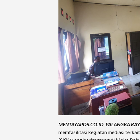
MENTAYAPOS.CO.ID, PALANGKA RAY
memfasilitasi kegiatan mediasi terka
(SKK) yang berlangsung di Mako Pols