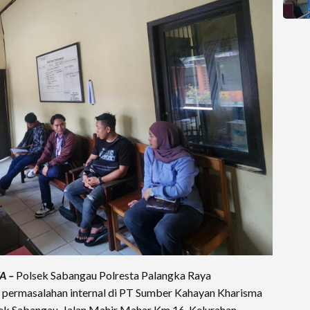
A –
Polsek Sabangau Polresta Palangka Raya
it permasalahan internal di PT Sumber Kahayan Kharisma
ek Sabangau, Jalan Mahir Mahar Km 16, Kelurahan