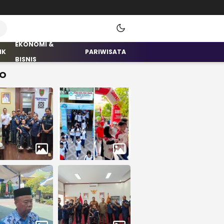
EKONOMI &
IK
PARIWISATA
BISNIS
O