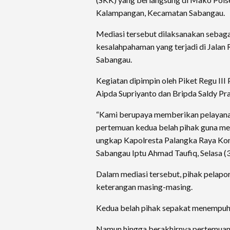
Kalampangan, Kecamatan Sabangau.
Mediasi tersebut dilaksanakan sebagai 
kesalahpahaman yang terjadi di Jalan
Sabangau.
Kegiatan dipimpin oleh Piket Regu III 
Aipda Supriyanto dan Bripda Saldy Pr
“Kami berupaya memberikan pelayana
pertemuan kedua belah pihak guna men
ungkap Kapolresta Palangka Raya Komb
Sabangau Iptu Ahmad Taufiq, Selasa (
Dalam mediasi tersebut, pihak pelap
keterangan masing-masing.
Kedua belah pihak sepakat menempuh j
Namun hingga berakhirnya pertemuan,