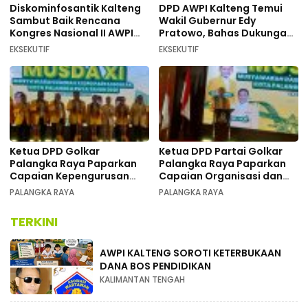
Diskominfosantik Kalteng
DPD AWPI Kalteng Temui
Sambut Baik Rencana
Wakil Gubernur Edy
Kongres Nasional II AWPI
Pratowo, Bahas Dukungan
Se-Indonesia
Kongres Nasional II AWPI di
EKSEKUTIF
EKSEKUTIF
Kalimantan Tengah
Ketua DPD Golkar
Ketua DPD Partai Golkar
Palangka Raya Paparkan
Palangka Raya Paparkan
Capaian Kepengurusan
Capaian Organisasi dan
pada Pembukaan Musda XI
Kemenangan Pemilu pada
PALANGKA RAYA
PALANGKA RAYA
MUSDA XI
TERKINI
AWPI KALTENG SOROTI KETERBUKAAN
DANA BOS PENDIDIKAN
KALIMANTAN TENGAH