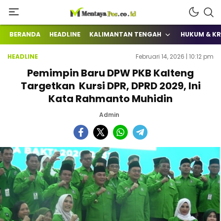
Terkini Mengabarkan
mentayapos.co.id
BERANDA
HEADLINE
KALIMANTAN TENGAH
HUKUM & KR
HEADLINE
Februari 14, 2026 | 10:12 pm
Pemimpin Baru DPW PKB Kalteng
Targetkan Kursi DPR, DPRD 2029, Ini
Kata Rahmanto Muhidin
Admin