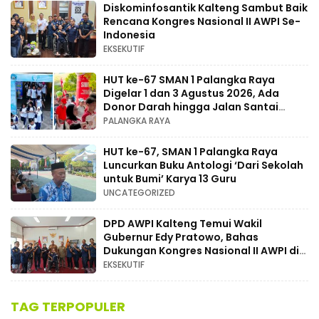
Diskominfosantik Kalteng Sambut Baik
Rencana Kongres Nasional II AWPI Se-
Indonesia
EKSEKUTIF
HUT ke-67 SMAN 1 Palangka Raya
Digelar 1 dan 3 Agustus 2026, Ada
Donor Darah hingga Jalan Santai
Berhadiah Doorprize
PALANGKA RAYA
HUT ke-67, SMAN 1 Palangka Raya
Luncurkan Buku Antologi ‘Dari Sekolah
untuk Bumi’ Karya 13 Guru
UNCATEGORIZED
DPD AWPI Kalteng Temui Wakil
Gubernur Edy Pratowo, Bahas
Dukungan Kongres Nasional II AWPI di
Kalimantan Tengah
EKSEKUTIF
TAG TERPOPULER