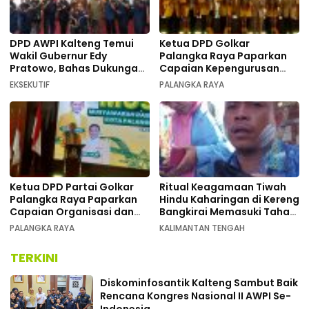
DPD AWPI Kalteng Temui
Ketua DPD Golkar
Wakil Gubernur Edy
Palangka Raya Paparkan
Pratowo, Bahas Dukungan
Capaian Kepengurusan
Kongres Nasional II AWPI di
pada Pembukaan Musda XI
EKSEKUTIF
PALANGKA RAYA
Kalimantan Tengah
Ketua DPD Partai Golkar
Ritual Keagamaan Tiwah
Palangka Raya Paparkan
Hindu Kaharingan di Kereng
Capaian Organisasi dan
Bangkirai Memasuki Tahap
Kemenangan Pemilu pada
Akhir
PALANGKA RAYA
KALIMANTAN TENGAH
MUSDA XI
TERKINI
Diskominfosantik Kalteng Sambut Baik
Rencana Kongres Nasional II AWPI Se-
Indonesia