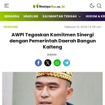
Terkini Mengabarkan
mentayapos.co.id
BERANDA
HEADLINE
KALIMANTAN TENGAH
HUKUM & KR
HEADLINE
Februari 13, 2026 | 9:38 am
AWPI Tegaskan Komitmen Sinergi
dengan Pemerintah Daerah Bangun
Kalteng
Admin