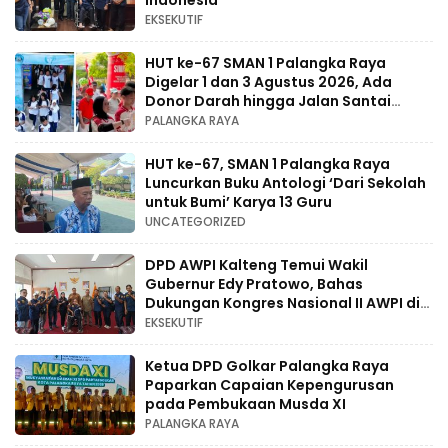
EKSEKUTIF
HUT ke-67 SMAN 1 Palangka Raya
Digelar 1 dan 3 Agustus 2026, Ada
Donor Darah hingga Jalan Santai
Berhadiah Doorprize
PALANGKA RAYA
HUT ke-67, SMAN 1 Palangka Raya
Luncurkan Buku Antologi ‘Dari Sekolah
untuk Bumi’ Karya 13 Guru
UNCATEGORIZED
DPD AWPI Kalteng Temui Wakil
Gubernur Edy Pratowo, Bahas
Dukungan Kongres Nasional II AWPI di
Kalimantan Tengah
EKSEKUTIF
Ketua DPD Golkar Palangka Raya
Paparkan Capaian Kepengurusan
pada Pembukaan Musda XI
PALANGKA RAYA