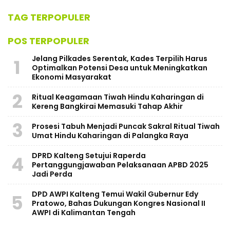
TAG TERPOPULER
POS TERPOPULER
Jelang Pilkades Serentak, Kades Terpilih Harus
1
Optimalkan Potensi Desa untuk Meningkatkan
Ekonomi Masyarakat
2
Ritual Keagamaan Tiwah Hindu Kaharingan di
Kereng Bangkirai Memasuki Tahap Akhir
3
Prosesi Tabuh Menjadi Puncak Sakral Ritual Tiwah
Umat Hindu Kaharingan di Palangka Raya
​DPRD Kalteng Setujui Raperda
4
Pertanggungjawaban Pelaksanaan APBD 2025
Jadi Perda
DPD AWPI Kalteng Temui Wakil Gubernur Edy
5
Pratowo, Bahas Dukungan Kongres Nasional II
AWPI di Kalimantan Tengah