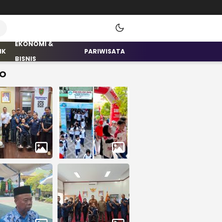
EKONOMI &
IK
PARIWISATA
BISNIS
O