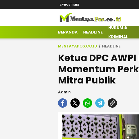
CYRUSTIMES
HUKUM &
mentayapos.co.id
Terkini Mengabarkan
BERANDA
HEADLINE
KRIMINAL
MENTAYAPOS.CO.ID
HEADLINE
Ketua DPC AWPI
Momentum Perku
Mitra Publik
Admin