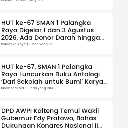
HUT ke-67 SMAN 1 Palangka
Raya Digelar 1 dan 3 Agustus
2026, Ada Donor Darah hingga
Jalan Santai Berhadiah Doorprize
Palangka Raya
5 hari yang lalu
HUT ke-67, SMAN 1 Palangka
Raya Luncurkan Buku Antologi
‘Dari Sekolah untuk Bumi’ Karya
13 Guru
Uncategorized
5 hari yang lalu
DPD AWPI Kalteng Temui Wakil
Gubernur Edy Pratowo, Bahas
Dukungan Kongres Nasional II