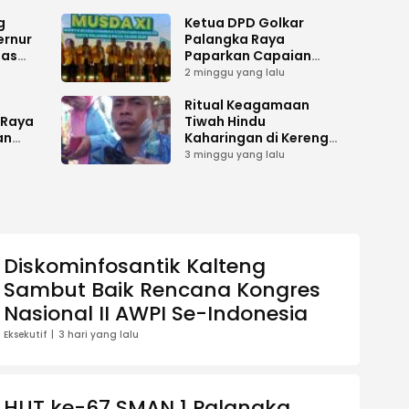
g
Ketua DPD Golkar
ernur
Palangka Raya
has
Paparkan Capaian
es
Kepengurusan pada
2 minggu yang lalu
i
Pembukaan Musda XI
gah
i
Ritual Keagamaan
 Raya
Tiwah Hindu
an
Kaharingan di Kereng
Bangkirai Memasuki
3 minggu yang lalu
ilu
Tahap Akhir
Diskominfosantik Kalteng
Sambut Baik Rencana Kongres
Nasional II AWPI Se-Indonesia
Eksekutif
3 hari yang lalu
HUT ke-67 SMAN 1 Palangka