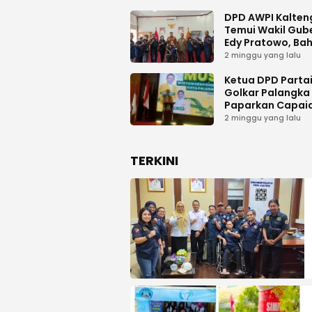
DPD AWPI Kalten
Temui Wakil Gub
Edy Pratowo, Ba
Dukungan Kongr
2 minggu yang lalu
Nasional II AWPI d
Kalimantan Ten
Ketua DPD Parta
Golkar Palangka
Paparkan Capai
Organisasi dan
2 minggu yang lalu
Kemenangan Pem
pada MUSDA XI
TERKINI