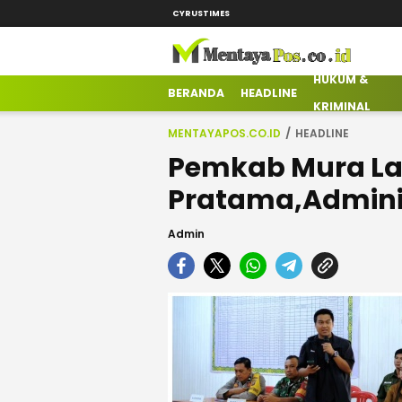
CYRUSTIMES
HUKUM &
mentayapos.co.id
Terkini Mengabarkan
BERANDA
HEADLINE
KRIMINAL
MENTAYAPOS.CO.ID
HEADLINE
Pemkab Mura Lan
Pratama,Adminis
Admin