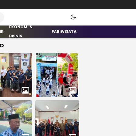
EKONOMI &
IK
PARIWISATA
BISNIS
O