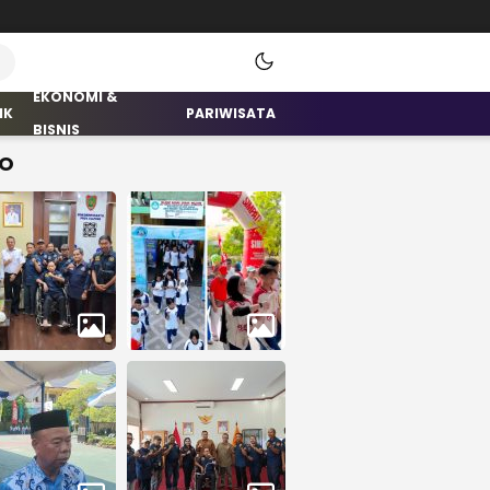
EKONOMI &
IK
PARIWISATA
BISNIS
O