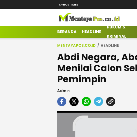
CYRUSTIMES
HUKUM &
mentayapos.co.id
Terkini Mengabarkan
BERANDA
HEADLINE
KRIMINAL
MENTAYAPOS.CO.ID
HEADLINE
Abdi Negara, Ab
Menilai Calon S
Pemimpin
Admin