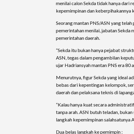
menilai calon Sekda tidak hanya dari re
kepemimpinan dan keberpihakannya k
Seorang mantan PNS/ASN yang telah p
pemerintahan menilai, jabatan Sekda 
pemerintahan daerah.
“Sekda itu bukan hanya pejabat struk
ASN, tegas dalam pengambilan keputu
ujar Hadriansyah mantan PNS era 80 a
Menurutnya, figur Sekda yang ideal a
bebas dari kepentingan kelompok, se
daerah dan pelaksana teknis di lapang
“Kalau hanya kuat secara administrati
tanpa arah. ASN butuh teladan, bukan 
langkah kepemimpinan salahsatunya Az
Dua belas langkah ke pemimpin :