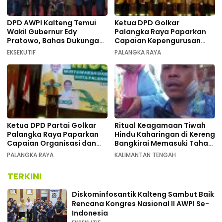
DPD AWPI Kalteng Temui
Ketua DPD Golkar
Wakil Gubernur Edy
Palangka Raya Paparkan
Pratowo, Bahas Dukungan
Capaian Kepengurusan
Kongres Nasional II AWPI di
pada Pembukaan Musda XI
EKSEKUTIF
PALANGKA RAYA
Kalimantan Tengah
Ketua DPD Partai Golkar
Ritual Keagamaan Tiwah
Palangka Raya Paparkan
Hindu Kaharingan di Kereng
Capaian Organisasi dan
Bangkirai Memasuki Tahap
Kemenangan Pemilu pada
Akhir
PALANGKA RAYA
KALIMANTAN TENGAH
MUSDA XI
TERKINI
Diskominfosantik Kalteng Sambut Baik
Rencana Kongres Nasional II AWPI Se-
Indonesia