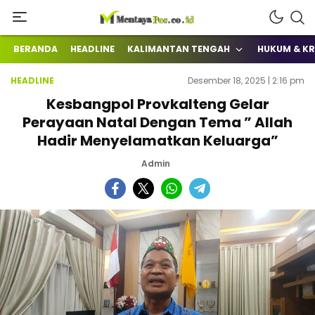
Terkini Mengabarkan
mentayapos.co.id
BERANDA
HEADLINE
KALIMANTAN TENGAH
HUKUM & KR
HEADLINE
Desember 18, 2025 | 2:16 pm
Kesbangpol Provkalteng Gelar
Perayaan Natal Dengan Tema ” Allah
Hadir Menyelamatkan Keluarga”
Admin