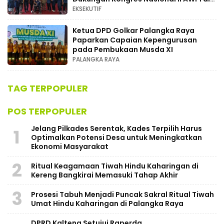
Kalimantan Tengah
EKSEKUTIF
Ketua DPD Golkar Palangka Raya
Paparkan Capaian Kepengurusan
pada Pembukaan Musda XI
PALANGKA RAYA
TAG TERPOPULER
POS TERPOPULER
Jelang Pilkades Serentak, Kades Terpilih Harus
1
Optimalkan Potensi Desa untuk Meningkatkan
Ekonomi Masyarakat
2
Ritual Keagamaan Tiwah Hindu Kaharingan di
Kereng Bangkirai Memasuki Tahap Akhir
3
Prosesi Tabuh Menjadi Puncak Sakral Ritual Tiwah
Umat Hindu Kaharingan di Palangka Raya
​DPRD Kalteng Setujui Raperda