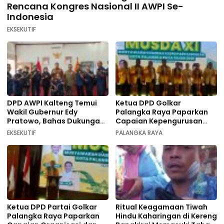
Rencana Kongres Nasional II AWPI Se-
Indonesia
EKSEKUTIF
DPD AWPI Kalteng Temui
Ketua DPD Golkar
Wakil Gubernur Edy
Palangka Raya Paparkan
Pratowo, Bahas Dukungan
Capaian Kepengurusan
Kongres Nasional II AWPI di
pada Pembukaan Musda XI
EKSEKUTIF
PALANGKA RAYA
Kalimantan Tengah
Ketua DPD Partai Golkar
Ritual Keagamaan Tiwah
Palangka Raya Paparkan
Hindu Kaharingan di Kereng