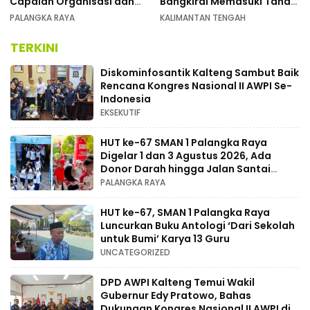
Capaian Organisasi dan
Bangkirai Memasuki Tahap
Kemenangan Pemilu pada
Akhir
PALANGKA RAYA
KALIMANTAN TENGAH
MUSDA XI
TERKINI
Diskominfosantik Kalteng Sambut Baik
Rencana Kongres Nasional II AWPI Se-
Indonesia
EKSEKUTIF
HUT ke-67 SMAN 1 Palangka Raya
Digelar 1 dan 3 Agustus 2026, Ada
Donor Darah hingga Jalan Santai
Berhadiah Doorprize
PALANGKA RAYA
HUT ke-67, SMAN 1 Palangka Raya
Luncurkan Buku Antologi ‘Dari Sekolah
untuk Bumi’ Karya 13 Guru
UNCATEGORIZED
DPD AWPI Kalteng Temui Wakil
Gubernur Edy Pratowo, Bahas
Dukungan Kongres Nasional II AWPI di