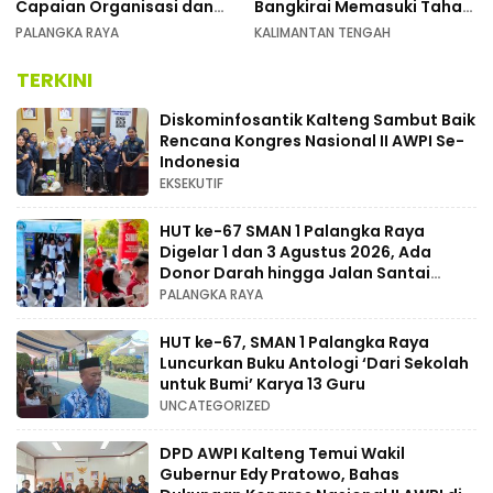
Capaian Organisasi dan
Bangkirai Memasuki Tahap
Kemenangan Pemilu pada
Akhir
PALANGKA RAYA
KALIMANTAN TENGAH
MUSDA XI
TERKINI
Diskominfosantik Kalteng Sambut Baik
Rencana Kongres Nasional II AWPI Se-
Indonesia
EKSEKUTIF
HUT ke-67 SMAN 1 Palangka Raya
Digelar 1 dan 3 Agustus 2026, Ada
Donor Darah hingga Jalan Santai
Berhadiah Doorprize
PALANGKA RAYA
HUT ke-67, SMAN 1 Palangka Raya
Luncurkan Buku Antologi ‘Dari Sekolah
untuk Bumi’ Karya 13 Guru
UNCATEGORIZED
DPD AWPI Kalteng Temui Wakil
Gubernur Edy Pratowo, Bahas