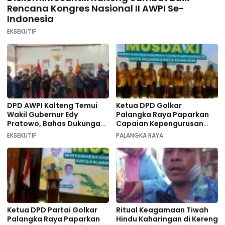
Rencana Kongres Nasional II AWPI Se-
Indonesia
EKSEKUTIF
DPD AWPI Kalteng Temui
Ketua DPD Golkar
Wakil Gubernur Edy
Palangka Raya Paparkan
Pratowo, Bahas Dukungan
Capaian Kepengurusan
Kongres Nasional II AWPI di
pada Pembukaan Musda XI
EKSEKUTIF
PALANGKA RAYA
Kalimantan Tengah
Ketua DPD Partai Golkar
Ritual Keagamaan Tiwah
Palangka Raya Paparkan
Hindu Kaharingan di Kereng