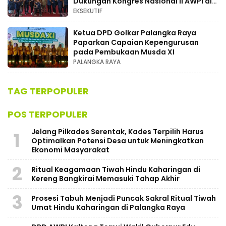
Dukungan Kongres Nasional II AWPI di
Kalimantan Tengah
EKSEKUTIF
Ketua DPD Golkar Palangka Raya
Paparkan Capaian Kepengurusan
pada Pembukaan Musda XI
PALANGKA RAYA
TAG TERPOPULER
POS TERPOPULER
Jelang Pilkades Serentak, Kades Terpilih Harus
1
Optimalkan Potensi Desa untuk Meningkatkan
Ekonomi Masyarakat
2
Ritual Keagamaan Tiwah Hindu Kaharingan di
Kereng Bangkirai Memasuki Tahap Akhir
3
Prosesi Tabuh Menjadi Puncak Sakral Ritual Tiwah
Umat Hindu Kaharingan di Palangka Raya