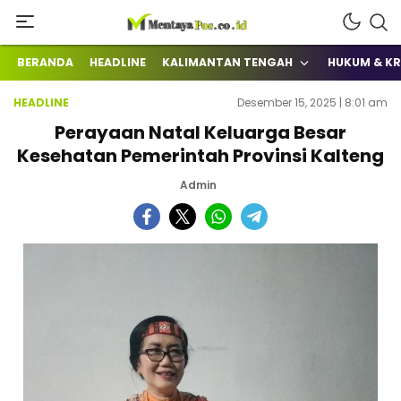
Terkini Mengabarkan
mentayapos.co.id
BERANDA
HEADLINE
KALIMANTAN TENGAH
HUKUM & KR
HEADLINE
Desember 15, 2025 | 8:01 am
Perayaan Natal Keluarga Besar
Kesehatan Pemerintah Provinsi Kalteng
Admin