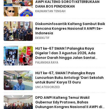
AWPI KALTENG SOROTI KETERBUKAAN
DANA BOS PENDIDIKAN
KALIMANTAN TENGAH
Diskominfosantik Kalteng Sambut Baik
Rencana Kongres Nasional II AWPI Se-
Indonesia
EKSEKUTIF
HUT ke-67 SMAN 1 Palangka Raya
Digelar 1 dan 3 Agustus 2026, Ada
Donor Darah hingga Jalan Santai
Berhadiah Doorprize
PALANGKA RAYA
HUT ke-67, SMAN 1 Palangka Raya
Luncurkan Buku Antologi ‘Dari Sekolah
untuk Bumi’ Karya 13 Guru
UNCATEGORIZED
DPD AWPI Kalteng Temui Wakil
Gubernur Edy Pratowo, Bahas
Dukungan Kongres Nasional II AWPI di