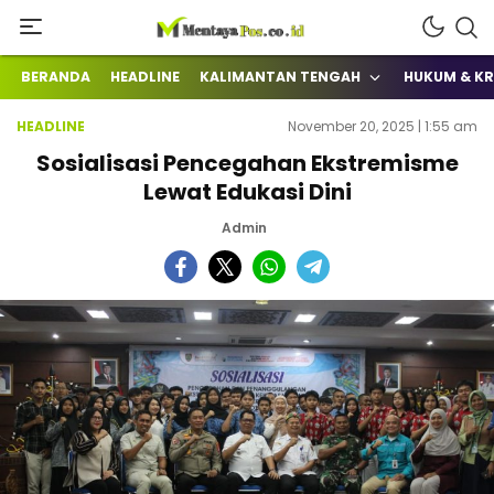
Terkini Mengabarkan
mentayapos.co.id
BERANDA
HEADLINE
KALIMANTAN TENGAH
HUKUM & KR
HEADLINE
November 20, 2025 | 1:55 am
Sosialisasi Pencegahan Ekstremisme
Lewat Edukasi Dini
Admin