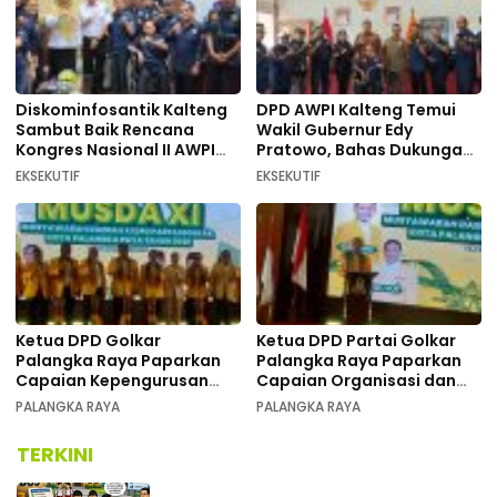
Diskominfosantik Kalteng
DPD AWPI Kalteng Temui
Sambut Baik Rencana
Wakil Gubernur Edy
Kongres Nasional II AWPI
Pratowo, Bahas Dukungan
Se-Indonesia
Kongres Nasional II AWPI di
EKSEKUTIF
EKSEKUTIF
Kalimantan Tengah
Ketua DPD Golkar
Ketua DPD Partai Golkar
Palangka Raya Paparkan
Palangka Raya Paparkan
Capaian Kepengurusan
Capaian Organisasi dan
pada Pembukaan Musda XI
Kemenangan Pemilu pada
PALANGKA RAYA
PALANGKA RAYA
MUSDA XI
TERKINI