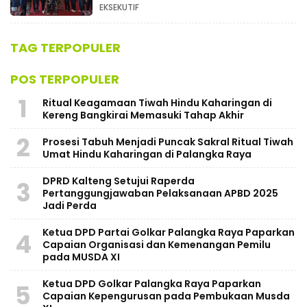
Kalimantan Tengah
EKSEKUTIF
TAG TERPOPULER
POS TERPOPULER
1
Ritual Keagamaan Tiwah Hindu Kaharingan di
Kereng Bangkirai Memasuki Tahap Akhir
2
Prosesi Tabuh Menjadi Puncak Sakral Ritual Tiwah
Umat Hindu Kaharingan di Palangka Raya
​DPRD Kalteng Setujui Raperda
3
Pertanggungjawaban Pelaksanaan APBD 2025
Jadi Perda
Ketua DPD Partai Golkar Palangka Raya Paparkan
4
Capaian Organisasi dan Kemenangan Pemilu
pada MUSDA XI
Ketua DPD Golkar Palangka Raya Paparkan
5
Capaian Kepengurusan pada Pembukaan Musda