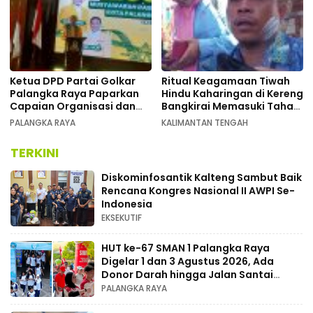
Ketua DPD Partai Golkar
Ritual Keagamaan Tiwah
Palangka Raya Paparkan
Hindu Kaharingan di Kereng
Capaian Organisasi dan
Bangkirai Memasuki Tahap
Kemenangan Pemilu pada
Akhir
PALANGKA RAYA
KALIMANTAN TENGAH
MUSDA XI
TERKINI
Diskominfosantik Kalteng Sambut Baik
Rencana Kongres Nasional II AWPI Se-
Indonesia
EKSEKUTIF
HUT ke-67 SMAN 1 Palangka Raya
Digelar 1 dan 3 Agustus 2026, Ada
Donor Darah hingga Jalan Santai
Berhadiah Doorprize
PALANGKA RAYA