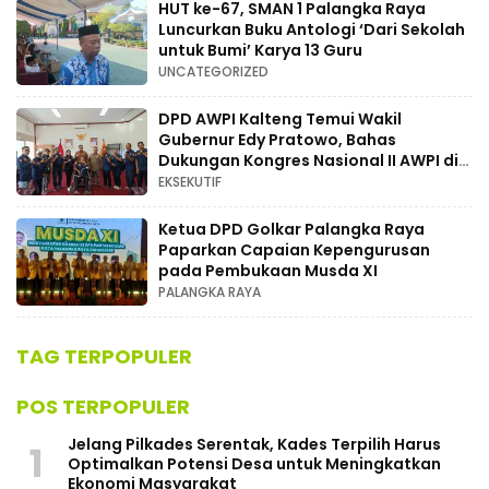
HUT ke-67, SMAN 1 Palangka Raya
Luncurkan Buku Antologi ‘Dari Sekolah
untuk Bumi’ Karya 13 Guru
UNCATEGORIZED
DPD AWPI Kalteng Temui Wakil
Gubernur Edy Pratowo, Bahas
Dukungan Kongres Nasional II AWPI di
Kalimantan Tengah
EKSEKUTIF
Ketua DPD Golkar Palangka Raya
Paparkan Capaian Kepengurusan
pada Pembukaan Musda XI
PALANGKA RAYA
TAG TERPOPULER
POS TERPOPULER
Jelang Pilkades Serentak, Kades Terpilih Harus
1
Optimalkan Potensi Desa untuk Meningkatkan
Ekonomi Masyarakat