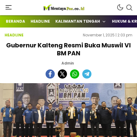
Terkini Mengabarkan
mentayapos.co.id
BERANDA
HEADLINE
KALIMANTAN TENGAH
HUKUM & KR
HEADLINE
November 1, 2025 | 2:03 pm
Gubernur Kalteng Resmi Buka Muswil VI
BM PAN
Admin