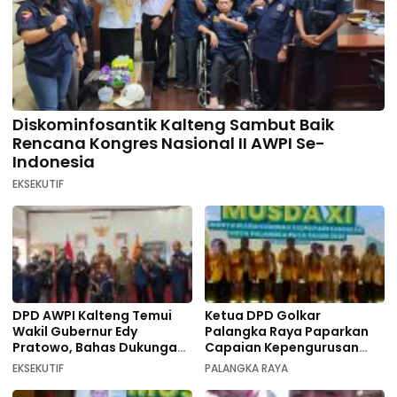
Diskominfosantik Kalteng Sambut Baik
Rencana Kongres Nasional II AWPI Se-
Indonesia
EKSEKUTIF
DPD AWPI Kalteng Temui
Ketua DPD Golkar
Wakil Gubernur Edy
Palangka Raya Paparkan
Pratowo, Bahas Dukungan
Capaian Kepengurusan
Kongres Nasional II AWPI di
pada Pembukaan Musda XI
EKSEKUTIF
PALANGKA RAYA
Kalimantan Tengah