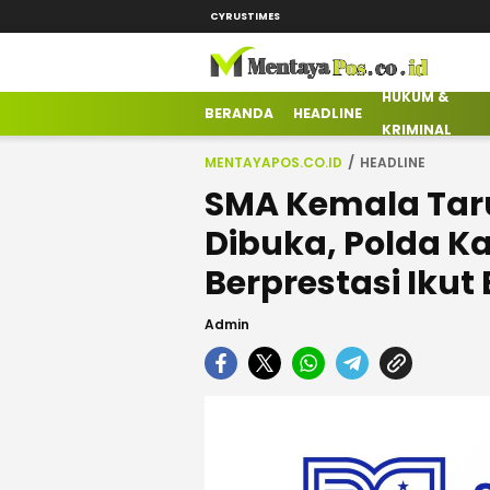
CYRUSTIMES
HUKUM &
mentayapos.co.id
Terkini Mengabarkan
BERANDA
HEADLINE
KRIMINAL
MENTAYAPOS.CO.ID
HEADLINE
SMA Kemala Tar
Dibuka, Polda K
Berprestasi Iku
Admin