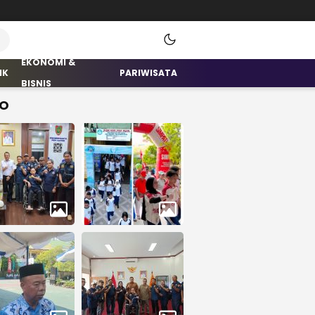
EKONOMI &
IK
PARIWISATA
BISNIS
O