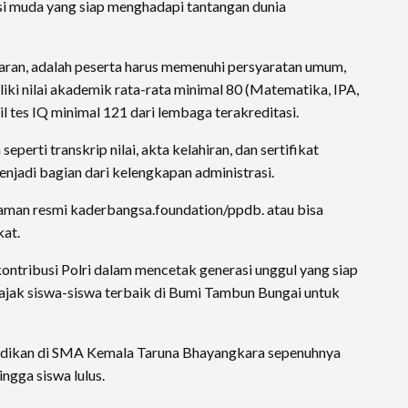
i muda yang siap menghadapi tantangan dunia
aran, adalah peserta harus memenuhi persyaratan umum,
liki nilai akademik rata-rata minimal 80 (Matematika, IPA,
l tes IQ minimal 121 dari lembaga terakreditasi.
perti transkrip nilai, akta kelahiran, dan sertifikat
enjadi bagian dari kelengkapan administrasi.
laman resmi kaderbangsa.foundation/ppdb. atau bisa
kat.
ontribusi Polri dalam mencetak generasi unggul yang siap
gajak siswa-siswa terbaik di Bumi Tambun Bungai untuk
idikan di SMA Kemala Taruna Bhayangkara sepenuhnya
ingga siswa lulus.