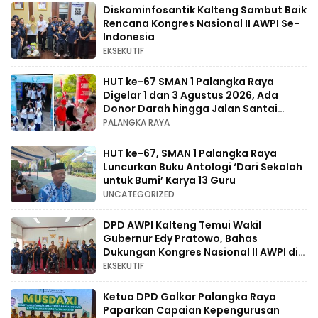
Diskominfosantik Kalteng Sambut Baik
Rencana Kongres Nasional II AWPI Se-
Indonesia
EKSEKUTIF
HUT ke-67 SMAN 1 Palangka Raya
Digelar 1 dan 3 Agustus 2026, Ada
Donor Darah hingga Jalan Santai
Berhadiah Doorprize
PALANGKA RAYA
HUT ke-67, SMAN 1 Palangka Raya
Luncurkan Buku Antologi ‘Dari Sekolah
untuk Bumi’ Karya 13 Guru
UNCATEGORIZED
DPD AWPI Kalteng Temui Wakil
Gubernur Edy Pratowo, Bahas
Dukungan Kongres Nasional II AWPI di
Kalimantan Tengah
EKSEKUTIF
Ketua DPD Golkar Palangka Raya
Paparkan Capaian Kepengurusan