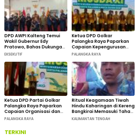
DPD AWPI Kalteng Temui
Ketua DPD Golkar
Wakil Gubernur Edy
Palangka Raya Paparkan
Pratowo, Bahas Dukungan
Capaian Kepengurusan
Kongres Nasional II AWPI di
pada Pembukaan Musda XI
EKSEKUTIF
PALANGKA RAYA
Kalimantan Tengah
Ketua DPD Partai Golkar
Ritual Keagamaan Tiwah
Palangka Raya Paparkan
Hindu Kaharingan di Kereng
Capaian Organisasi dan
Bangkirai Memasuki Tahap
Kemenangan Pemilu pada
Akhir
PALANGKA RAYA
KALIMANTAN TENGAH
MUSDA XI
TERKINI