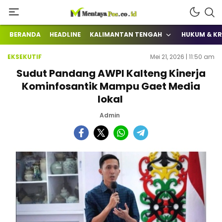
Terkini Mengabarkan
mentayapos.co.id
BERANDA
HEADLINE
KALIMANTAN TENGAH
HUKUM & KR
EKSEKUTIF
Mei 21, 2026 | 11:50 am
Sudut Pandang AWPI Kalteng Kinerja
Kominfosantik Mampu Gaet Media
lokal
Admin