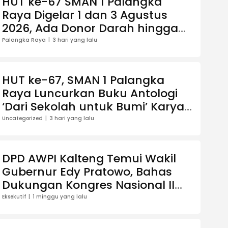
HUT ke-67 SMAN 1 Palangka
Raya Digelar 1 dan 3 Agustus
2026, Ada Donor Darah hingga
Jalan Santai Berhadiah Doorprize
Palangka Raya
3 hari yang lalu
HUT ke-67, SMAN 1 Palangka
Raya Luncurkan Buku Antologi
‘Dari Sekolah untuk Bumi’ Karya
13 Guru
Uncategorized
3 hari yang lalu
DPD AWPI Kalteng Temui Wakil
Gubernur Edy Pratowo, Bahas
Dukungan Kongres Nasional II
AWPI di Kalimantan Tengah
Eksekutif
1 minggu yang lalu