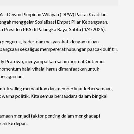
YA
– Dewan Pimpinan Wilayah (DPW) Partai Keadilan
Tengah menggelar Sosialisasi Empat Pilar Kebangsaan,
ma Presiden PKS di Palangka Raya, Sabtu (4/4/2026).
oleh pengurus, kader, dan masyarakat, dengan tujuan
bangsaan sekaligus mempererat hubungan pasca-Idulfitri.
Edy Pratowo, menyampaikan salam hormat Gubernur
omentum halal vihalal harus dimanfaatkan untuk
eberagaman.
 untuk saling memaafkan dan memperkuat kebersamaan,
warna politik. Kita semua bersaudara dalam bingkai
amaan menjadi faktor penting dalam menghadapi
rah ke depan.