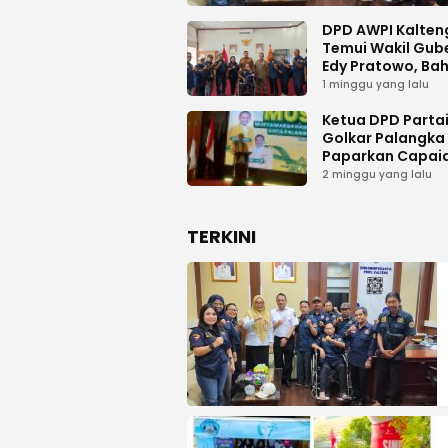
DPD AWPI Kalten
Temui Wakil Gub
Edy Pratowo, Ba
Dukungan Kongr
1 minggu yang lalu
Nasional II AWPI d
Kalimantan Ten
Ketua DPD Parta
Golkar Palangka
Paparkan Capai
Organisasi dan
2 minggu yang lalu
Kemenangan Pem
pada MUSDA XI
TERKINI