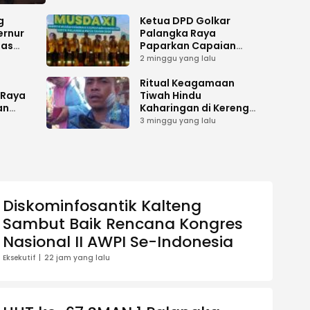
g
Ketua DPD Golkar
ernur
Palangka Raya
has
Paparkan Capaian
es
Kepengurusan pada
2 minggu yang lalu
i
Pembukaan Musda XI
gah
i
Ritual Keagamaan
 Raya
Tiwah Hindu
an
Kaharingan di Kereng
Bangkirai Memasuki
3 minggu yang lalu
ilu
Tahap Akhir
Diskominfosantik Kalteng
Sambut Baik Rencana Kongres
Nasional II AWPI Se-Indonesia
Eksekutif
22 jam yang lalu