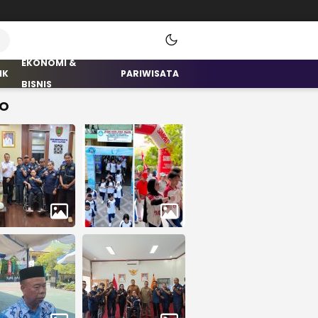
EKONOMI &
IK
PARIWISATA
BISNIS
O