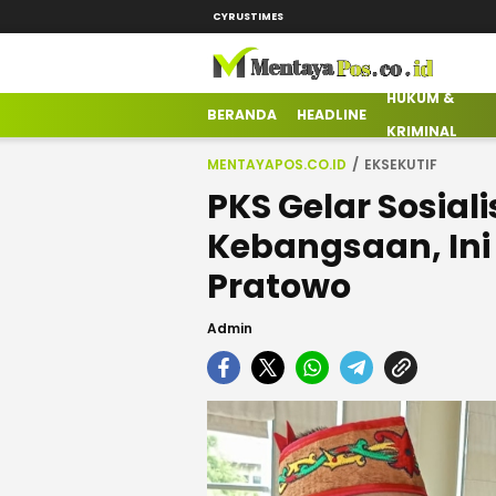
CYRUSTIMES
HUKUM &
mentayapos.co.id
Terkini Mengabarkan
BERANDA
HEADLINE
KRIMINAL
MENTAYAPOS.CO.ID
EKSEKUTIF
PKS Gelar Sosiali
Kebangsaan, Ini
Pratowo
Admin