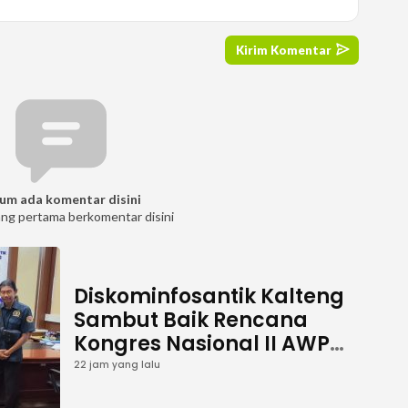
um ada komentar disini
ang pertama berkomentar disini
Diskominfosantik Kalteng
Sambut Baik Rencana
Kongres Nasional II AWPI
Se-Indonesia
22 jam yang lalu