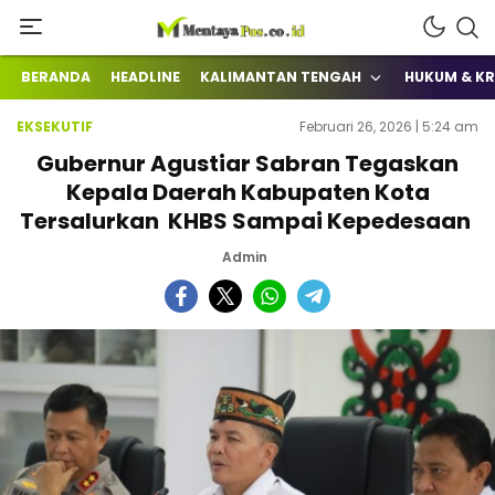
Terkini Mengabarkan
mentayapos.co.id
BERANDA
HEADLINE
KALIMANTAN TENGAH
HUKUM & KR
EKSEKUTIF
Februari 26, 2026 | 5:24 am
Gubernur Agustiar Sabran Tegaskan
Kepala Daerah Kabupaten Kota
Tersalurkan KHBS Sampai Kepedesaan
Admin