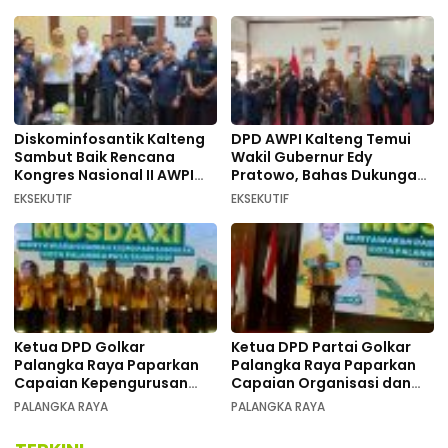
Diskominfosantik Kalteng
DPD AWPI Kalteng Temui
Sambut Baik Rencana
Wakil Gubernur Edy
Kongres Nasional II AWPI
Pratowo, Bahas Dukungan
Se-Indonesia
Kongres Nasional II AWPI di
EKSEKUTIF
EKSEKUTIF
Kalimantan Tengah
Ketua DPD Golkar
Ketua DPD Partai Golkar
Palangka Raya Paparkan
Palangka Raya Paparkan
Capaian Kepengurusan
Capaian Organisasi dan
pada Pembukaan Musda XI
Kemenangan Pemilu pada
PALANGKA RAYA
PALANGKA RAYA
MUSDA XI