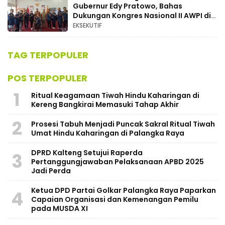
Gubernur Edy Pratowo, Bahas
Dukungan Kongres Nasional II AWPI di
Kalimantan Tengah
EKSEKUTIF
TAG TERPOPULER
POS TERPOPULER
1
Ritual Keagamaan Tiwah Hindu Kaharingan di
Kereng Bangkirai Memasuki Tahap Akhir
2
Prosesi Tabuh Menjadi Puncak Sakral Ritual Tiwah
Umat Hindu Kaharingan di Palangka Raya
​DPRD Kalteng Setujui Raperda
3
Pertanggungjawaban Pelaksanaan APBD 2025
Jadi Perda
Ketua DPD Partai Golkar Palangka Raya Paparkan
4
Capaian Organisasi dan Kemenangan Pemilu
pada MUSDA XI