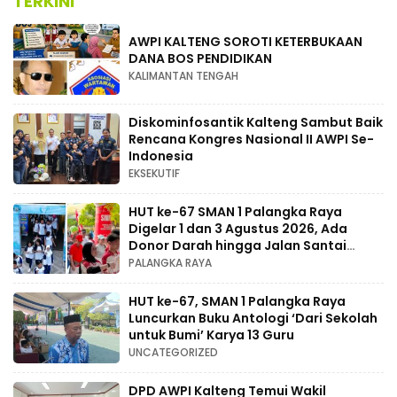
TERKINI
AWPI KALTENG SOROTI KETERBUKAAN
DANA BOS PENDIDIKAN
KALIMANTAN TENGAH
Diskominfosantik Kalteng Sambut Baik
Rencana Kongres Nasional II AWPI Se-
Indonesia
EKSEKUTIF
HUT ke-67 SMAN 1 Palangka Raya
Digelar 1 dan 3 Agustus 2026, Ada
Donor Darah hingga Jalan Santai
Berhadiah Doorprize
PALANGKA RAYA
HUT ke-67, SMAN 1 Palangka Raya
Luncurkan Buku Antologi ‘Dari Sekolah
untuk Bumi’ Karya 13 Guru
UNCATEGORIZED
DPD AWPI Kalteng Temui Wakil