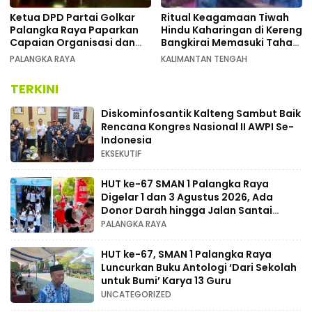
Ketua DPD Partai Golkar
Ritual Keagamaan Tiwah
Palangka Raya Paparkan
Hindu Kaharingan di Kereng
Capaian Organisasi dan
Bangkirai Memasuki Tahap
Kemenangan Pemilu pada
Akhir
PALANGKA RAYA
KALIMANTAN TENGAH
MUSDA XI
TERKINI
Diskominfosantik Kalteng Sambut Baik
Rencana Kongres Nasional II AWPI Se-
Indonesia
EKSEKUTIF
HUT ke-67 SMAN 1 Palangka Raya
Digelar 1 dan 3 Agustus 2026, Ada
Donor Darah hingga Jalan Santai
Berhadiah Doorprize
PALANGKA RAYA
HUT ke-67, SMAN 1 Palangka Raya
Luncurkan Buku Antologi ‘Dari Sekolah
untuk Bumi’ Karya 13 Guru
UNCATEGORIZED