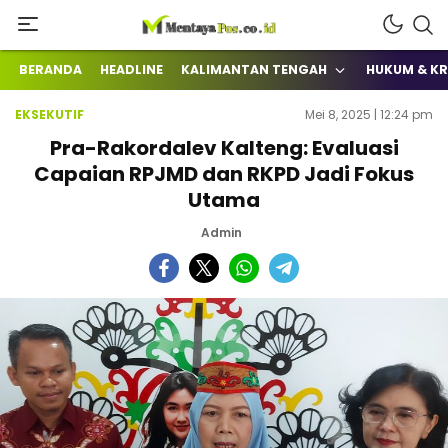
Terkini Mengabarkan
mentayapos.co.id
BERANDA
HEADLINE
KALIMANTAN TENGAH
HUKUM & KR
EKSEKUTIF
Mei 8, 2025 | 12:24 pm
Pra-Rakordalev Kalteng: Evaluasi
Capaian RPJMD dan RKPD Jadi Fokus
Utama
Admin