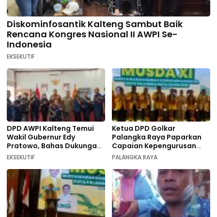
Diskominfosantik Kalteng Sambut Baik
Rencana Kongres Nasional II AWPI Se-
Indonesia
EKSEKUTIF
DPD AWPI Kalteng Temui
Ketua DPD Golkar
Wakil Gubernur Edy
Palangka Raya Paparkan
Pratowo, Bahas Dukungan
Capaian Kepengurusan
Kongres Nasional II AWPI di
pada Pembukaan Musda XI
EKSEKUTIF
PALANGKA RAYA
Kalimantan Tengah