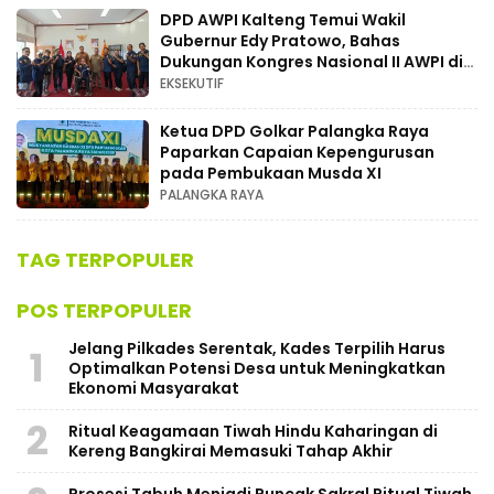
DPD AWPI Kalteng Temui Wakil
Gubernur Edy Pratowo, Bahas
Dukungan Kongres Nasional II AWPI di
Kalimantan Tengah
EKSEKUTIF
Ketua DPD Golkar Palangka Raya
Paparkan Capaian Kepengurusan
pada Pembukaan Musda XI
PALANGKA RAYA
TAG TERPOPULER
POS TERPOPULER
Jelang Pilkades Serentak, Kades Terpilih Harus
1
Optimalkan Potensi Desa untuk Meningkatkan
Ekonomi Masyarakat
2
Ritual Keagamaan Tiwah Hindu Kaharingan di
Kereng Bangkirai Memasuki Tahap Akhir
Prosesi Tabuh Menjadi Puncak Sakral Ritual Tiwah